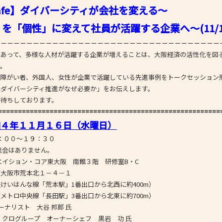
-Cafe】ダイバーシティが会社を変える～
- 大阪製ブランド認定制度
「個性」に変えて社員が活躍する企業へ～
(11/
- 大阪の伝統工芸品
－－－－－－－－－－－－－－－－－－－－－－－－－－－－－－－－－－－
- 大阪ものづくり企業 海外拠点リスト
あって、多様な人材が活躍する企業が増えることは、大阪経済の活性化を図
す。
障がい者、外国人、女性が企業で活躍している先進事例をトークセッション
にダイバーシティ推進がなぜ必要か」をお伝えします。
お待ちしております。
========================================================
和４年１１月１６
日（水曜日）
～１９：３０
ありません。
イション・コア東大阪 南館３階 研修室B・C
本北１－４－１
な線「荒本駅」1番出口から北西に約400m）
トロ
中央線「長田駅」3番出口から北東に約700m
）
ャーナリスト 大谷 邦郎 氏
ープ オーナーシェフ 黒岩 功 氏