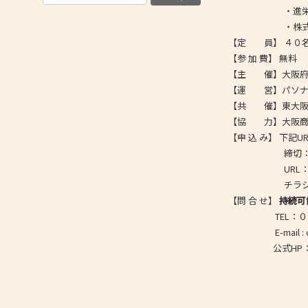
・進栄化工株式
・株式会社三
【定 員】 ４０
【参 加 費】 無料
【主 催】大阪府、
【運 営】パソ
【共 催】東大阪
【協 力】大阪商
【申 込 み】 下記
締切：令和４
URL
チラシは
【問 合 せ】
持続可
TEL：０６－
E-mail : osaka
公式HP：https:/