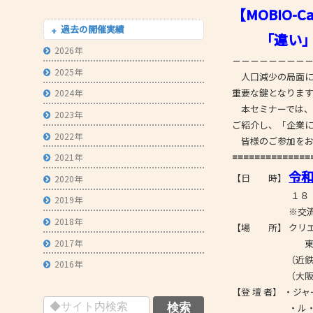
【MOBIO
- 技術者育成の支援
過去の開催実績
「違い」を
- メールマガジン
2026年
－－－－－－－－
- MOOV,press
2025年
人口減少の局面に
- ものづくり取引あっせん
重要な鍵となりま
2024年
本セミナーでは、
2023年
- ものづくりB2Bネットワーク
ご紹介し、「企業
2022年
- MOBIOイノベーションセンター
皆様のご参加を
==============
2021年
令
【日 時】
2020年
１８：００
2019年
※交流会は
2018年
【場 所】 クリエ
2017年
東大阪市荒
（近鉄けいはん
2016年
（大阪メ
【登 壇 者】 ・ジ
・ル・クログル