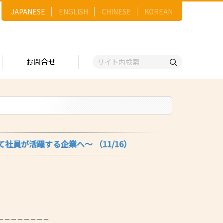
JAPANESE
ENGLISH
CHINESE
KOREAN
お問合せ
戦略
ゴリー一覧
ースNo.順）
トリー
五十音順）
社員が活躍する企業へ～ （11/16）
企業検索
（出展企業）
ンジ・ショーケース
事業）
維
－－－－－－－－