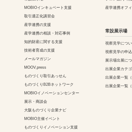
MOBIOインキュベート支援
産学連携オフ
取引適正化講習会
産学連携の支援
常設展示場
産学連携の相談・対応事例
知的財産に関する支援
視察見学につ
技術者育成の支援
視察見学の申
メールマガジン
展示場出展に
MOOV,press
出展企業カテ
ものづくり取引あっせん
出展企業一覧（
ものづくりB2Bネットワーク
出展企業一覧
MOBIOイノベーションセンター
展示・商談会
大阪ものづくり企業ナビ
MOBIO主催イベント
ものづくりイノベーション支援