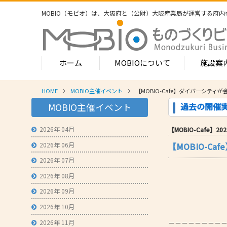
MOBIO（モビオ）は、大阪府と（公財）大阪産業局が運営する
府内
ホーム
MOBIOについて
施設案
HOME
MOBIO主催イベント
【MOBIO-Cafe】ダイバーシテ
MOBIOのサービス
過去の開催
MOBIO主催イベント
- ワンストップサービス
- フロア案
1-2階
2026年 04月
【MOBIO-Cafe】2022
- 常設展示場
常設展示
2026年 06月
【MOBIO-C
3階
- MOBIOインキュベート支援
4階（イ
2026年 07月
- 取引適正化講習会
- フロア案
2026年 08月
1階
- 産学連携の支援
2026年 09月
2階
- 産学連携の相談・対応事例
産学連携
2026年 10月
3階
- 知的財産に関する支援
2026年 11月
－－－－－－－－