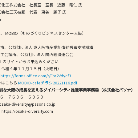
会社 社長室 室長 近藤 昭仁 氏
天被服 代表 東谷 麗子 氏
名
 MOBIO（ものづくりビジネスセンター大阪）
ナ
市、公益財団法人 東大阪市産業創造勤労者支援機構
工会議所、公益社団法人 関西経済連合会
URLのサイトからお申込みください
年１１月１５日（火曜日）
：
https://forms.office.com/r/Fhr2Vdycf3
こちら
MOBIO-cafeチラシ20221116.pdf
能な大阪の成長を支えるダイバーシティ推進事業事務局（株式会社パソナ）
７６３６－６０６０
-diversity@pasona.co.jp
/osaka-diversity.com