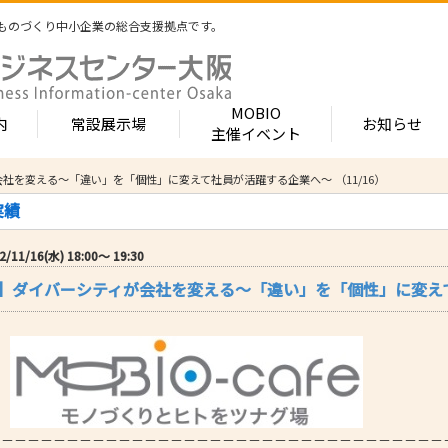
ものづくり中小企業の総合支援拠点です。
MOBIO
内
常設展示場
お知らせ
主催イベント
ィが会社を変える～「違い」を「個性」に変えて社員が活躍する企業へ～ （11/16）
常設展示場
MOBIOとは
出展企業紹介
実績
内 -北館-
- 展示・商談会
- MOBIO 常設展示場
- MOBIOの4つの
- 出展企業カテ
（常設展示企業五十音順一覧）
視察見学について
出展企業一覧（ブ
/11/16(水) 18:00〜 19:30
- 大阪ものづくり企業ナビ
- オープンファク
場のご案内
展示場出展について
出展企業一覧（
afe】ダイバーシティが会社を変える～「違い」を「個性」に変えて
出展のメリット
- MOBIO主催イベント
- ものづくり中小
- 業種から探す
ンキュベートルーム）
出展するには？
部品・部材
出展までの流れ
- ものづくりイノベーション支援
- 街パビOSAKA
内 -南館-
加工・処理
よくある質問
機械・装置
- 大規模展示商談会活用事業（出展支援事業）
- リボーンチャレ
出展企業の声
電子・光学
（万博場外展示
- 大阪府中小企業等外国出願支援事業
オフィス
化学・樹脂
包装・印刷・繊
- 大阪ものづくり優良企業賞
－－－－－－－－－－－－－－－－－－－－－－－－－－－－－－－－－－－
生活関連等