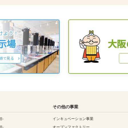
けよう！
展示場
大阪
順で見る
その他の事業
館-
インキュベーション事業
館-
オープンファクトリー