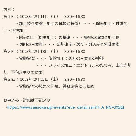
内容：
第１回： 2023年 2月 11日（土） 9:30〜16:30
・加工技術概論（加工の種類と特徴） ・・・ 除去加工・付着加
工・塑性加工
・除去加工（切削加工）の基礎 ・・・ 機械の種類と加工例
・切削の三要素 ・・・ 切削速度・送り・切込みと外乱要素
第２回： 2023年 2月 18日（土） 9:30〜16:30
・実験実習 ・・・ 旋盤加工：切削の三要素の検証
・・・ フライス加工：エンドミルのたわみ、上向き削
り、下向き削りの効果
第３回： 2023年 2月 25日（土） 9:30〜16:30
・実験実習の結果の整理、質疑応答とまとめ
お申込み・詳細は下記より
→
https://www.sansokan.jp/events/eve_detail.san?H_A_NO=39581