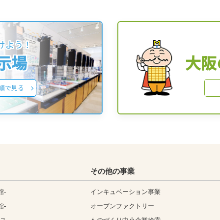
けよう！
展示場
大阪
順で見る
その他の事業
館-
インキュベーション事業
館-
オープンファクトリー