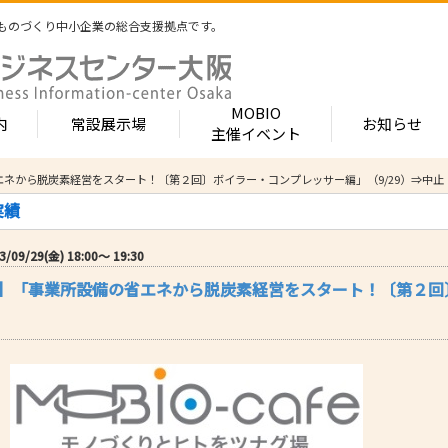
ものづくり中小企業の総合支援拠点です。
MOBIO
内
常設展示場
お知らせ
主催イベント
の省エネから脱炭素経営をスタート！〔第２回〕ボイラー・コンプレッサー編」（9/29）⇒中止
常設展示場
MOBIOとは
出展企業紹介
実績
内 -北館-
- 展示・商談会
- MOBIO 常設展示場
- MOBIOの4つの
- 出展企業カテ
（常設展示企業五十音順一覧）
視察見学について
出展企業一覧（ブ
/09/29(金) 18:00〜 19:30
- 大阪ものづくり企業ナビ
- オープンファク
場のご案内
展示場出展について
出展企業一覧（
Cafe】「事業所設備の省エネから脱炭素経営をスタート！〔第２
出展のメリット
- MOBIO主催イベント
- ものづくり中小
- 業種から探す
ンキュベートルーム）
出展するには？
部品・部材
出展までの流れ
- ものづくりイノベーション支援
- 街パビOSAKA
内 -南館-
加工・処理
よくある質問
機械・装置
- 大規模展示商談会活用事業（出展支援事業）
- リボーンチャレ
出展企業の声
電子・光学
（万博場外展示
- 大阪府中小企業等外国出願支援事業
オフィス
化学・樹脂
包装・印刷・繊
- 大阪ものづくり優良企業賞
生活関連等