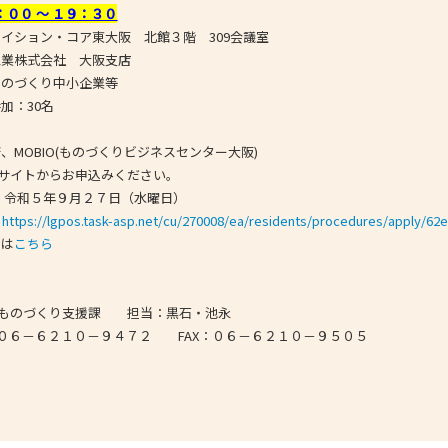
：００ ～ １９：３０
ション・コア東大阪 北館３階 309会議室
業株式会社 大阪支店
のづくり中小企業等
加：30名
MOBIO(ものづくりビジネスセンター大阪)
下のサイトからお申込みください。
年９月２７日（水曜日）
：
https://lgpos.task-asp.net/cu/270008/ea/residents/procedures/apply/6
は
こちら
阪府ものづくり支援課 担当：黒石・池永
６２１０－９４７２ FAX：０６－６２１０－９５０５