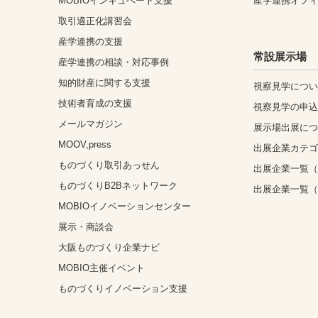
MOBIOインキュベート支援
産学連携オフ
取引適正化講習会
産学連携の支援
常設展示場
産学連携の相談・対応事例
知的財産に関する支援
視察見学につ
技術者育成の支援
視察見学の申
メールマガジン
展示場出展に
MOOV,press
出展企業カテ
ものづくり取引あっせん
出展企業一覧（
ものづくりB2Bネットワーク
出展企業一覧
MOBIOイノベーションセンター
展示・商談会
大阪ものづくり企業ナビ
MOBIO主催イベント
ものづくりイノベーション支援