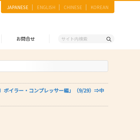
JAPANESE
ENGLISH
CHINESE
KOREAN
お問合せ
戦略
ゴリー一覧
ースNo.順）
トリー
五十音順）
回〕ボイラー・コンプレッサー編」（9/29）⇒中
企業検索
（出展企業）
ンジ・ショーケース
事業）
維