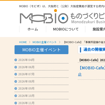
MOBIO（モビオ）は、大阪府と（公財）大阪産業局が運営する
府内
ホーム
MOBIOについて
施設案
HOME
MOBIO主催イベント
【MOBIO-Cafe】「事業所設備
MOBIOのサービス
過去の開催
MOBIO主催イベント
- ワンストップサービス
- フロア案
1-2階
2026年 04月
【MOBIO-Cafe】2023
- 常設展示場
常設展示
2026年 06月
【MOBIO-
3階
- MOBIOインキュベート支援
4階（イ
止
2026年 07月
- 取引適正化講習会
- フロア案
2026年 08月
1階
- 産学連携の支援
2026年 09月
2階
- 産学連携の相談・対応事例
産学連携
2026年 10月
3階
- 知的財産に関する支援
2026年 11月