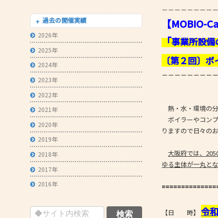
－－－－－－－－
- 技術者育成の支援
過去の開催実績
【MOBIO-
- メールマガジン
2026年
「
事業所設備
- MOOV,press
2025年
〔第２回〕ボ
- ものづくり取引あっせん
2024年
－－－－－－－－
2023年
- ものづくりB2Bネットワーク
2022年
- MOBIOイノベーションセンター
熱・水・環境の分
2021年
ボイラーやコンプ
2020年
りますので日々の
2019年
大阪府では、20
2018年
ゆる主体が一丸と
2017年
2016年
==============
令
【日 時】