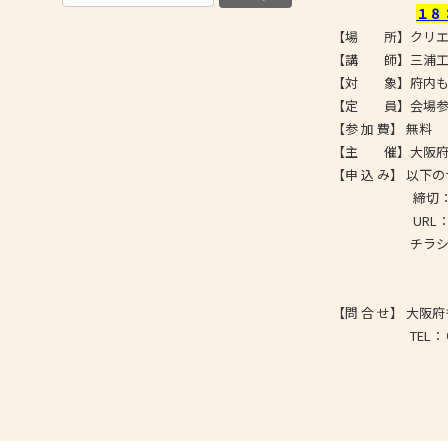
１８
【場 所】クリエイ
【講 師】三浦工
【対 象】府内も
【定 員】会場参
【参 加 費】 無料
【主 催】大阪府、
【申 込 み】 以
締切：令和５
URL
チラシ
【問 合 せ】 大
TEL：０６－