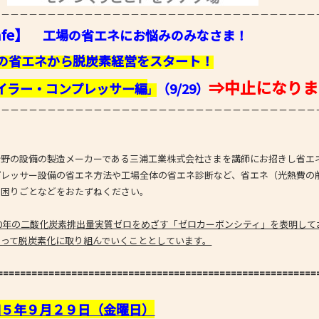
－－－－－－－－－－－－－－－－－－－－－－－－－－－－－－－－－－－
- 大阪製ブランド認定制度
Cafe】
工場の省エネにお悩みのみなさま！
- 大阪の伝統工芸品
の省エネから脱炭素経営をスタート！
- 大阪ものづくり企業 海外拠点リスト
⇒中止になりま
イラー・コンプレッサー編
（9/29）
」
－－－－－－－－－－－－－－－－－－－－－－－－－－－－－－－－－－－
野の設備の製造メーカーである三浦工業株式会社さまを講師にお招きし省エ
レッサー設備の省エネ方法や工場全体の省エネ診断など、省エネ（光熱費の
お困りごとなどをおたずねください。
50年の二酸化炭素排出量実質ゼロをめざす「ゼロカーボンシティ」を表明し
なって脱炭素化に取り組んでいくこととしています。
========================================================
和５年９月２９
日（金曜日）