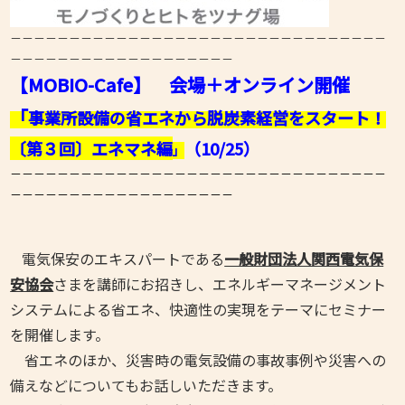
－－－－－－－－－－－－－－－－－－－－－－－－－－－－－－－－
－－－－－－－－－－－－－－－－－－－
【MOBIO-Cafe】 会場＋オンライン開催
「
事業所設備の省エネから脱炭素経営をスタート！
〔第３
回〕エネマネ編
（10/25）
」
－－－－－－－－－－－－－－－－－－－－－－－－－－－－－－－－
－－－－－－－－－－－－－－－－－－－
電気保安のエキスパートである
一般財団法人関西電気保
安協会
さまを講師にお招きし、エネルギーマネージメント
システムによる省エネ、快適性の実現をテーマにセミナー
を開催します。
省エネのほか、災害時の電気設備の事故事例や災害への
備えなどについてもお話しいただきます。