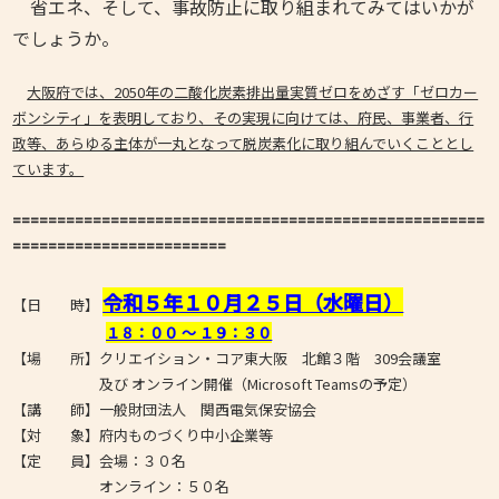
省エネ、そして、事故防止に取り組まれてみてはいかが
でしょうか。
大阪府では、2050年の二酸化炭素排出量実質ゼロをめざす「ゼロカー
ボンシティ」を表明しており、その実現に向けては、府民、事業者、行
政等、あらゆる主体が一丸となって脱炭素化に取り組んでいくこととし
ています。
=====================================================
========================
令和５年１０月２５
日（水曜日）
【日 時】
１８：００ ～ １９：３０
【場 所】クリエイション・コア東大阪 北館３階 309会議室
及び オンライン開催（Microsoft Teamsの予定）
【講 師】一般財団法人 関西電気保安協会
【対 象】府内ものづくり中小企業等
【定 員】会場：３０名
オンライン：５０名