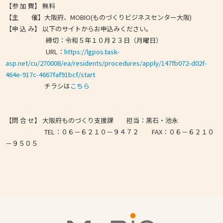
【参 加 費】 無料
【主 催】大阪府、MOBIO(ものづくりビジネスセンター大阪)
【申 込 み】 以下のサイトからお申込みください。
締切：令和５年１０月２３日（月曜日）
URL：
https://lgpos.task-
asp.net/cu/270008/ea/residents/procedures/apply/147fb072-d02f-
464e-917c-4667faf91bcf/start
チラシは
こちら
【問 合 せ】 大阪府ものづくり支援課 担当：黒石・池永
TEL：０６－６２１０－９４７２ FAX：０６－６２１０
－９５０５