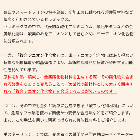
お皿やスマートフォンの電子部品、切削工具に使われる超硬質材料など
幅広く利用されているセラミックス。
セラミックスの中で、代表的な酸化アルミニウム、酸化チタンなどの金
属酸化物は、酸素のみをアニオンとして含むため、単一アニオン化合物
に分類されます。
一方、
「複合アニオン化合物」
は、単一アニオン化合物にはあり得ない
特異な配位構造や結晶構造により、革新的な機能や特徴が発現する可能
性を秘めています。
原料を加熱・焼成し、金属酸化物材料を生成する際、その酸化物に含ま
れる酸素をちょっと変えることで、次世代の新材料として大きく期待さ
れる「複合アニオン化合物」を合成することができるのです。
今回は、その中でも意外と簡単に合成できる「酸フッ化物材料」につい
て、危険なフッ酸を使わず簡便かつ安価な合成法などをご紹介します。
また、この手法を用いて研究で得られた機能性材料もご紹介します。
ポスターセッションでは、発表者への質問や産学連携コーディネーター