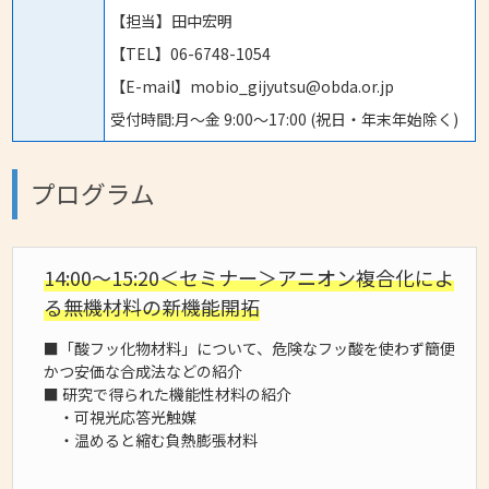
【担当】田中宏明
【TEL】06-6748-1054
【E-mail】mobio_gijyutsu@obda.or.jp
受付時間:月〜金 9:00〜17:00 (祝日・年末年始除く)
プログラム
14:00～15:20＜セミナー＞アニオン複合化によ
る無機材料の新機能開拓
■「酸フッ化物材料」について、危険なフッ酸を使わず簡便
かつ安価な合成法などの紹介
■ 研究で得られた機能性材料の紹介
・可視光応答光触媒
・温めると縮む負熱膨張材料