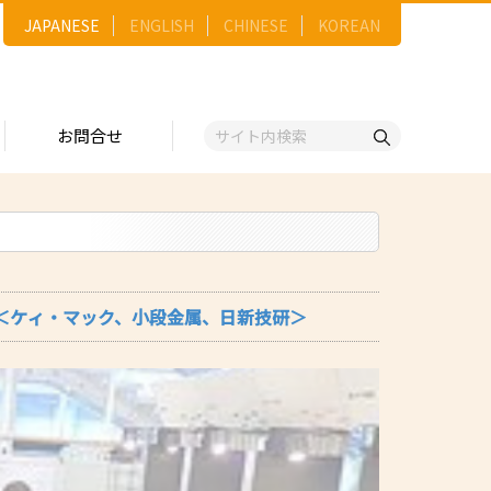
JAPANESE
ENGLISH
CHINESE
KOREAN
お問合せ
戦略
ゴリー一覧
ースNo.順）
トリー
五十音順）
紹介！＜ケィ・マック、小段金属、日新技研＞
企業検索
（出展企業）
ンジ・ショーケース
事業）
維