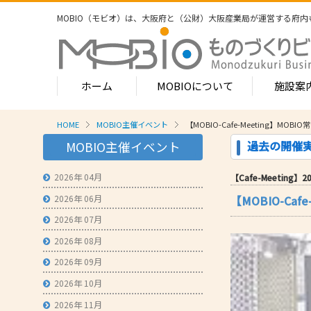
MOBIO（モビオ）は、大阪府と（公財）大阪産業局が運営する
府内
ホーム
MOBIOについて
施設案
HOME
MOBIO主催イベント
【MOBIO-Cafe-Meeting
MOBIOのサービス
過去の開催
MOBIO主催イベント
- ワンストップサービス
- フロア案
1-2階
2026年 04月
【Cafe-Meeting】202
- 常設展示場
常設展示
2026年 06月
【MOBIO-C
3階
- MOBIOインキュベート支援
4階（イ
2026年 07月
- 取引適正化講習会
- フロア案
2026年 08月
1階
- 産学連携の支援
2026年 09月
2階
- 産学連携の相談・対応事例
産学連携
2026年 10月
3階
- 知的財産に関する支援
2026年 11月