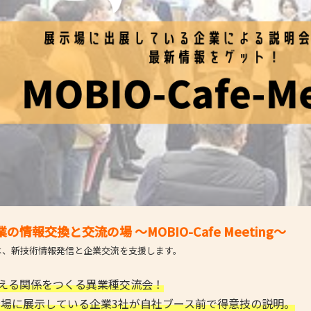
- 大阪製ブランド認定制度
- 大阪の伝統工芸品
- 大阪ものづくり企業 海外拠点リスト
情報交換と交流の場 ～MOBIO-Cafe Meeting～
場は、新技術情報発信と企業交流を支援します。
える関係をつくる異業種交流会！
展示場に展示している企業3社が自社ブース前で得意技の説明。