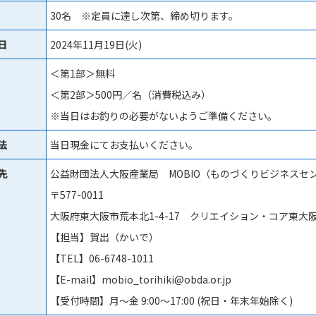
30名 ※定員に達し次第、締め切ります。
日
2024年11月19日(火)
＜第1部＞無料
＜第2部＞500円／名（消費税込み）
※当日はお釣りの必要がないようご準備ください。
法
当日現金にてお支払いください。
先
公益財団法人大阪産業局 MOBIO（ものづくりビジネスセ
〒577-0011
大阪府東大阪市荒本北1-4-17 クリエイション・コア東大阪
【担当】賀出（かいで）
【TEL】06-6748-1011
【E-mail】mobio_torihiki@obda.or.jp
【受付時間】月〜金 9:00〜17:00 (祝日・年末年始除く)