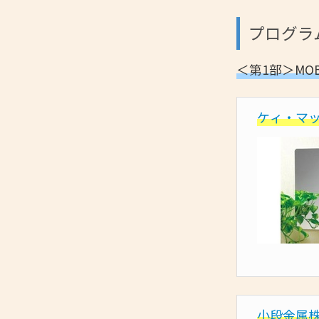
プログラ
＜第1部＞MO
ケィ・マ
小段金属