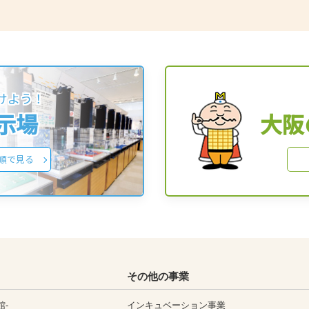
けよう！
展示場
大阪
順で見る
その他の事業
館-
インキュベーション事業