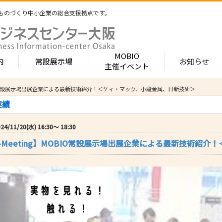
ものづくり中小企業の総合支援拠点です。
MOBIO
内
常設展示場
お知らせ
主催イベント
】MOBIO常設展示場出展企業による最新技術紹介！＜ケィ・マック、小段金属、日新技研＞
常設展示場
MOBIOとは
出展企業紹介
実績
内 -北館-
- 展示・商談会
- MOBIO 常設展示場
- MOBIOの4つの
- 出展企業カテ
（常設展示企業五十音順一覧）
視察見学について
出展企業一覧（ブ
4/11/20(水) 16:30〜 18:30
- 大阪ものづくり企業ナビ
- オープンファク
場のご案内
展示場出展について
出展企業一覧（
afe-Meeting】MOBIO常設展示場出展企業による最新技術
出展のメリット
- MOBIO主催イベント
- ものづくり中小
- 業種から探す
ンキュベートルーム）
出展するには？
部品・部材
出展までの流れ
- ものづくりイノベーション支援
- 街パビOSAKA
内 -南館-
加工・処理
よくある質問
機械・装置
- 大規模展示商談会活用事業（出展支援事業）
- リボーンチャレ
出展企業の声
電子・光学
（万博場外展示
- 大阪府中小企業等外国出願支援事業
オフィス
化学・樹脂
包装・印刷・繊
- 大阪ものづくり優良企業賞
生活関連等