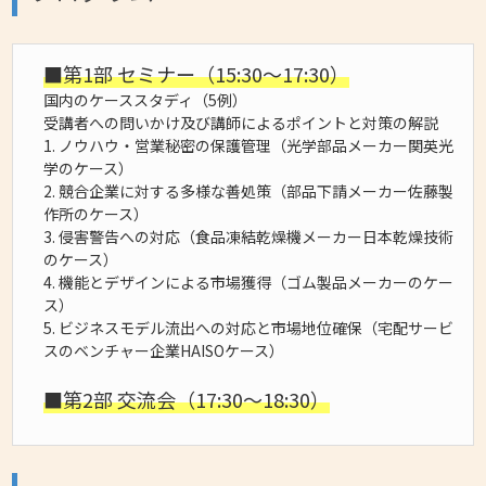
■第1部 セミナー（15:30～17:30）
国内のケーススタディ（5例）
受講者への問いかけ及び講師によるポイントと対策の解説
1. ノウハウ・営業秘密の保護管理（光学部品メーカー関英光
学のケース）
2. 競合企業に対する多様な善処策（部品下請メーカー佐藤製
作所のケース）
3. 侵害警告への対応（食品凍結乾燥機メーカー日本乾燥技術
のケース）
4. 機能とデザインによる市場獲得（ゴム製品メーカーのケー
ス）
5. ビジネスモデル流出への対応と市場地位確保（宅配サービ
スのベンチャー企業HAISOケース）
■第2部 交流会（17:30～18:30）