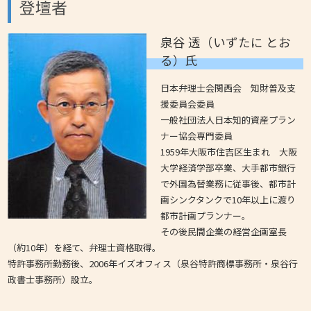
登壇者
泉谷 透（いずたに とお
る）氏
日本弁理士会関西会 知財普及支
援委員会委員
一般社団法人日本知的資産プラン
ナー協会専門委員
1959年大阪市住吉区生まれ 大阪
大学経済学部卒業、大手都市銀行
で外国為替業務に従事後、都市計
画シンクタンクで10年以上に渡り
都市計画プランナー。
その後民間企業の経営企画室長
（約10年）を経て、弁理士資格取得。
特許事務所勤務後、2006年イズオフィス（泉谷特許商標事務所・泉谷行
政書士事務所）設立。