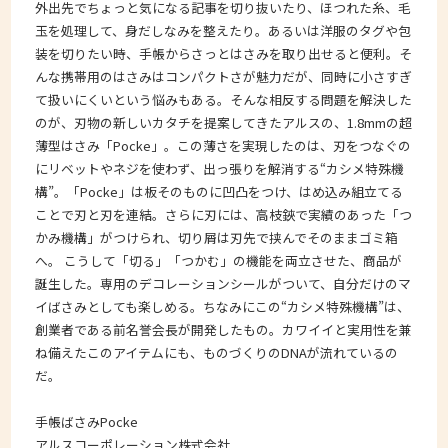
外出先でちょっと気になる記事を切り抜いたり、ほつれた糸、毛
玉を処理して、身だしなみを整えたり。あるいは洋服のタグや包
装を切りたい時、手帳からさっとはさみを取り出せると便利。そ
んな携帯用のはさみはコンパクトさが魅力だが、同時に小さすぎ
て扱いにくいという悩みもある。そんな相反する問題を解決した
のが、刃物の新しいカタチを提案してきたアルスの、1.8mmの超
薄型はさみ「Pocke」。この薄さを実現したのは、刃をつなぐの
にリベットやネジを使わず、出っ張りを解消する“カシメ特殊機
構”。「Pocke」は板そのものに凹凸をつけ、はめ込み組立てる
ことで刃と刃を連結。さらに刃には、高枝鋏で実績のあった「つ
かみ機構」がつけられ、切り屑は刃先で挟んでそのままゴミ箱
へ。 こうして「切る」「つかむ」の機能を両立させた、商品が
誕生した。専用のデコレーションシールがついて、自分だけのマ
イばさみとしても楽しめる。ちなみにこの“カシメ特殊機構”は、
創業者である前名誉会長が開発したもの。カワイイと実用性を兼
ね備えたこのアイテムにも、ものづくりのDNAが流れているの
だ。
手帳ばさみPocke
アルスコーポレーション株式会社