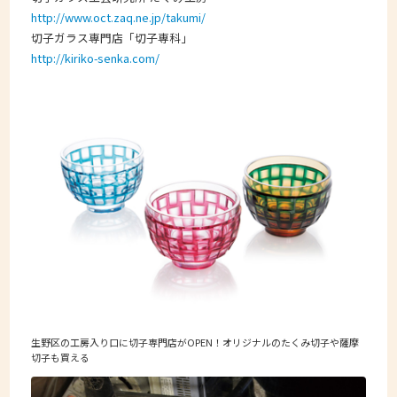
http://www.oct.zaq.ne.jp/takumi/
切子ガラス専門店「切子専科」
http://kiriko-senka.com/
生野区の工房入り口に切子専門店がOPEN！オリジナルのたくみ切子や薩摩
切子も買える