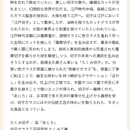
時を忘れて眺めていたい、美しい切子の数々。繊細なカットが光
をまとい、幻想的な世界が広がる。江戸時代中頃、長崎に伝わっ
たガラス製造の技術は、大阪を経て江戸へ。切子は江戸において
「江戸切子」として繁栄したが、当時大阪でもカットグラスが作
られており、大阪の業界より刺激を受けていたといわれている。
江戸時代末期には薩摩藩が、透明ガラスに色ガラスを重ねて作っ
た生地にカットを施した「薩摩切子」を生み出すが、幕末の動乱
で瞬く間に失われてしまう。技術と美術的価値から珍重された薩
摩切子を蘇らせた技を駆使しつつ、切子の未来への潮流を生み出
そうとするのが、高橋太久美さん率いる「たくみ切子」だ。分
厚い色ガラスが表面に被せられた“色被せガラス”を、慎重に丁寧
に削ることで、幽玄な味わいを持つ絶妙なグラデーション「ぼか
し」を生み出す。仕上げの工程では、木盤やコルク盤で丹念に手
磨きを施すことで鋭いエッジが得られ、切子が一層輝くのだ。
「あじろ」は、お茶席で見た天井の葦寄せ仕上げから着想を受
け、切子ガラスにほかの伝統工芸の味わいを取り入れた、モダン
な逸品となっている。
たくみ切子 ／ 盃「あじろ」
切子ガラス工芸研究所 たくみ工房