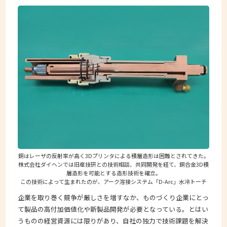
銅はレーザの反射率が高く3Dプリンタによる積層造形は困難とされてきた。
株式会社ダイヘンでは旧産技研との技術相談、共同開発を経て、銅合金3D積
層造形を可能とする造形技術を確立。
この技術によって生まれたのが、アーク溶接システム「D-Arc」水冷トーチ
企業を取り巻く競争が厳しさを増すなか、ものづくり企業にとっ
て製品の高付加価値化や新製品開発が必要となっている。とはい
うものの経営資源には限りがあり、自社の独力で技術課題を解決