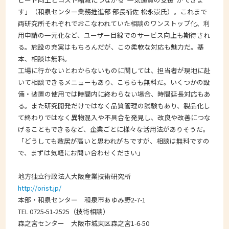
す」（和泉センター業務推進部 部長補佐 松永崇氏）。これまで
両研究所それぞれでおこなわれていた相談のワンストップ化、利
用申請の一元化など、ユーザー目線でのサービス向上も期待され
る。施設の充実はもちろんだが、この柔軟な対応も魅力だ。基
本、相談は無料。
工場に行かないとわからないものに関しては、担当者が現地に赴
いて相談できるメニューもあり、こちらも無料だ。いくつかの設
備・装置の使用では時間内に終わらない場合、時間延長対応もあ
る。また研究開発だけではなく品質管理の試験もあり、製品化し
て終わりではなく異物混入や不具合を発見し、改良や改善につな
げることもできるなど、企業ごとに様々な活用法がありそうだ。
「どうしても敷居が高いと思われがちですが、相談は無料ですの
で、まずは気軽にお問い合わせください」
地方独立行政法人大阪産業技術研究所
http://orist.jp/
本部・和泉センター 和泉市あゆみ野2-7-1
TEL 0725-51-2525（技術相談）
森之宮センター 大阪市城東区森之宮1-6-50