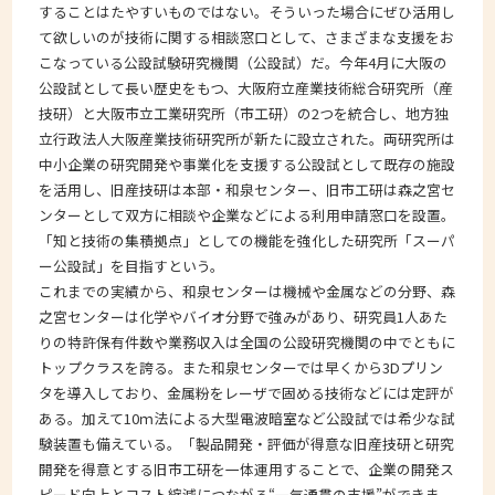
することはたやすいものではない。そういった場合にぜひ活用し
て欲しいのが技術に関する相談窓口として、さまざまな支援をお
こなっている公設試験研究機関（公設試）だ。今年4月に大阪の
公設試として長い歴史をもつ、大阪府立産業技術総合研究所（産
技研）と大阪市立工業研究所（市工研）の2つを統合し、地方独
立行政法人大阪産業技術研究所が新たに設立された。両研究所は
中小企業の研究開発や事業化を支援する公設試として既存の施設
を活用し、旧産技研は本部・和泉センター、旧市工研は森之宮セ
ンターとして双方に相談や企業などによる利用申請窓口を設置。
「知と技術の集積拠点」としての機能を強化した研究所「スーパ
ー公設試」を目指すという。
これまでの実績から、和泉センターは機械や金属などの分野、森
之宮センターは化学やバイオ分野で強みがあり、研究員1人あた
りの特許保有件数や業務収入は全国の公設研究機関の中でともに
トップクラスを誇る。また和泉センターでは早くから3Dプリン
タを導入しており、金属粉をレーザで固める技術などには定評が
ある。加えて10ｍ法による大型電波暗室など公設試では希少な試
験装置も備えている。「製品開発・評価が得意な旧産技研と研究
開発を得意とする旧市工研を一体運用することで、企業の開発ス
ピード向上とコスト縮減につながる“一気通貫の支援”ができま