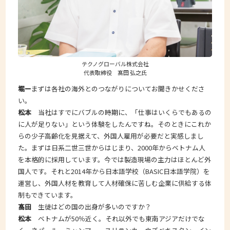
テクノグローバル株式会社
代表取締役 髙田 弘之氏
堀ー
まずは各社の海外とのつながりについてお聞きかせくださ
い。
松本
当社はすでにバブルの時期に、「仕事はいくらでもあるの
に人が足りない」という体験をしたんですね。そのときにこれか
らの少子高齢化を見据えて、外国人雇用が必要だと実感しまし
た。まずは日系二世三世からはじまり、2000年からベトナム人
を本格的に採用しています。今では製造現場の主力はほとんど外
国人です。それと2014年から日本語学校（BASIC日本語学院）を
運営し、外国人材を教育して人材確保に苦しむ企業に供給する体
制もできています。
髙田
生徒はどの国の出身が多いのですか？
松本
ベトナムが50％近く。それ以外でも東南アジアだけでな