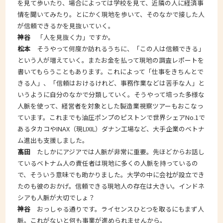
を見て歩いたり、場合によっては学校を見て、近隣の人に経済事
情を聞いてみたり。とにかく現地を歩いて、そのなかで接した人
が信頼できるかを見抜いていく。
神谷
「人を見抜く力」ですか。
松本
そうやって何度か訪れるうちに、「この人は信頼できる」
という人が増えていく。またお金を払って現地の調査レポートを
書いてもらうこともあります。これによって「仕事をきちんとで
きる人」、「信頼はおけるけれど、事務作業などは苦手な人」と
いうように自分のなかで分類していく。そうやって培った多様な
人脈を使って、経営者を対象とした製造業視察ツアーもおこなっ
ています。これまでも油圧ポンプのピストンで世界シェアNo.1で
あるタカコやINAX（現LIXIL）ダナン工場など、大手企業のベトナ
ム進出も支援しました。
髙田
たしかにアジアでは人脈が非常に重要。先ほどからお話し
ているベトナム人の責任者は現地に多くの人脈を持っているの
で、そういう意味でも助かりました。大学の中に会社が設立でき
たのも彼のおかげ。信頼できる現地人の存在は大きい。インドネ
シアも人脈が大切でしょ？
神谷
おっしゃる通りです。ライセンスひとつを取るにもまず人
脈。これがないと何も事業が進められませんから。