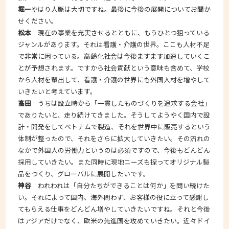
堀ー
やはり人脈は大切ですね。最後に今後の展開についてお聞か
せください。
松本
現在の事業を充実させるとともに、もうひとつ狙っている
ジャンルがあります。それは看護・介護の世界。ここも人材不足
で非常に困っている。高齢化社会は今後ますます加速していくこ
とが予想されます。ですから社会貢献という意味も含めて、学校
から人材を輩出して、看護・介護の世界にも外国人材を増やして
いきたいと考えています。
髙田
うちは設立時から「一貫したものづくりを追求する会社」
でありたいと、走り続けてきました。そうしてようやく国内で設
計・開発をしてベトナムで製造、それを世界中に販売するという
体制が整ったので、それをさらに拡大していきたい。その流れの
なかで外国人の労働力というのは必須ですので、今後もどんどん
採用していきたい。また同時に現地ニーズも探ってオリジナル製
品をつくり、グローバルに展開したいです。
神谷
われわれは「自分たちができることは何か」を問い続けた
い。それによって国内、海外問わず、お客様の役に立って感謝し
てもらえる仕事をどんどん増やしていきたいですね。それと今後
はアジアだけでなく、欧米の先進国を攻めていきたい。近々ドイ