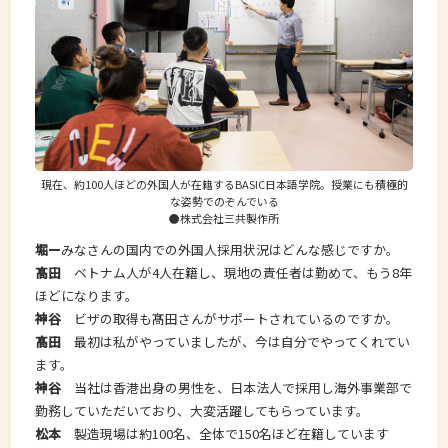
現在、約100人ほどの外国人が在籍するBASIC日本語学院。授業にも積極的
な姿勢でのぞんでいる
●株式会社三共製作所
堀ー
みなさんの国内での外国人採用状況はどんな感じですか。
髙田
ベトナム人が4人在籍し、現地の責任者は勤めて、もう8年
ほどになります。
神谷
ビザの取得も髙田さんがサポートされているのですか。
髙田
最初は私がやっていましたが、今は自分でやってくれてい
ます。
神谷
当社は香港出身の男性を、日本法人で採用し海外事業部で
勤務していただいており、大変活躍してもらっています。
松本
製造現場は約100名、全体で150名ほど在籍しています