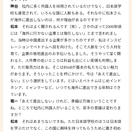
神谷
社内に多く外国人を採用されているだけでなく、日本語学
校も運営されて、いろんな国に人脈もある。それなのに松本さん
が海外に進出しないのは、何か理由があるのですか？
松本
それはよく聞かれるんです（笑）。さかのぼって2000年頃
には「海外に行かない企業とは取引しない」とまで言われまし
た。当時は中国進出する企業が多かったのですが、私はインスピ
レーションでベトナムへ目を向けた。そこで人脈をつくり人材を
育て、企業の現地進出のお手伝いもしました。そうやって深く関
わると、人件費の低いところは利益も出にくい実情も判明しま
す。ただ販売力はある。そこはBtoBが基本の私たちにない魅力
があります。そういったことを秤にかけて、今は「あえて進出し
ない」という選択をしています。とはいえベトナムはじめインド
ネシア、ミャンマーなど、いつでも海外に進出できる体制はでき
ています。
堀ー
「あえて進出しない」けれど、準備は万端ということです
ね。ところで社内に外国人がいることで、若手の意識は変わりま
すか？
松本
それはあまりないですね。ただ日本語学校のほうは日本語
を学ぶだけでなく、この国に興味を持ってもらうために書き初め