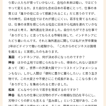
り若い人たちが育っていかないと、会社の未来は暗い。ではどう
やって変えるか。また自分も含め日本の若者にとって、仕事の本
質とは「誰かの役に立って感謝されること」だと思うのですが、
今の時代、日本社会ではそれが感じにくい。若手を育てるために
は、仕事の本質を感じられる社会に日本から社員を連れていかな
ければと考え、海外進出を決めました。自分たちができる仕事で
「ありがとう」と言ってもらえる市場を探して、インドネシアに
たどり着いたんです。それと海外進出に関しては私が大学卒業後
2年ほどドイツで働いた経験から、「これからのビジネスは国境
を越える」と実感したのもあります。
髙田
インドネシアは、何が決め手になったのですか？
神谷
ほかの土地では感じられなかった、得体のしれない活気が
あって（笑）。世界一の渋滞大国でツーリストインフォメーショ
ンもない。しかし人間は「便利に豊かに暮らしたい」と思う生き
物です。この大変さや不便さにこそ成長がある。ここなら多くの
「ありがとう」を集められると思いました。
松本
どんなやりかたで若手を育成するのですか？
神谷
私たちの仕事には刃物のボディの微細な凹凸を平らにし、
刃物づくりの肝とも言える「歪み直し」という工程があり、この
技に若い職人は憧れています。そこで、簡単ではないこの技術継