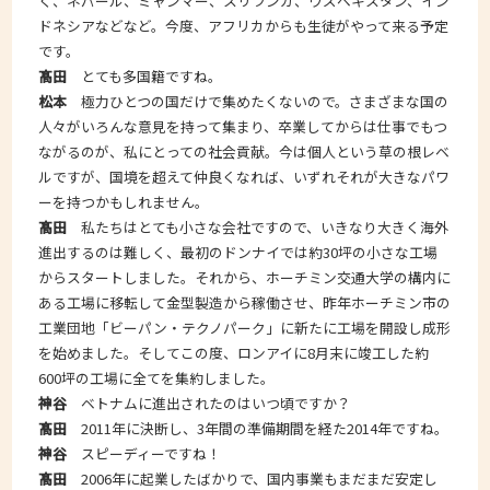
く、ネパール、ミャンマー、スリランカ、ウズベキスタン、イン
ドネシアなどなど。今度、アフリカからも生徒がやって来る予定
です。
髙田
とても多国籍ですね。
松本
極力ひとつの国だけで集めたくないので。さまざまな国の
人々がいろんな意見を持って集まり、卒業してからは仕事でもつ
ながるのが、私にとっての社会貢献。今は個人という草の根レベ
ルですが、国境を超えて仲良くなれば、いずれそれが大きなパワ
ーを持つかもしれません。
髙田
私たちはとても小さな会社ですので、いきなり大きく海外
進出するのは難しく、最初のドンナイでは約30坪の小さな工場
からスタートしました。それから、ホーチミン交通大学の構内に
ある工場に移転して金型製造から稼働させ、昨年ホーチミン市の
工業団地「ビーパン・テクノパーク」に新たに工場を開設し成形
を始めました。そしてこの度、ロンアイに8月末に竣工した約
600坪の工場に全てを集約しました。
神谷
ベトナムに進出されたのはいつ頃ですか？
髙田
2011年に決断し、3年間の準備期間を経た2014年ですね。
神谷
スピーディーですね！
髙田
2006年に起業したばかりで、国内事業もまだまだ安定し