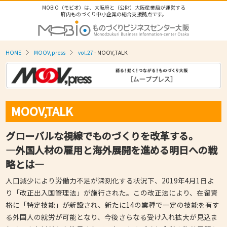
MOBIO（モビオ）は、大阪府と（公財）大阪産業局が運営する
府内ものづくり中小企業の総合支援拠点です。
HOME
MOOV,press
vol.27
- MOOV,TALK
MOOV,TALK
グローバルな視線でものづくりを改革する。
―外国人材の雇用と海外展開を進める明日への戦
略とは―
人口減少により労働力不足が深刻化する状況下、2019年4月1日よ
り「改正出入国管理法」が施行された。この改正法により、在留資
格に「特定技能」が新設され、新たに14の業種で一定の技能を有す
る外国人の就労が可能となり、今後さらなる受け入れ拡大が見込ま