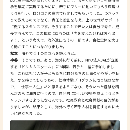
承を早期に実現するために、若手にフリーに動いてもらう環境づ
くりを行い、自分自身の意志で行動してもらいました。つきっき
りで教えるのではなく、責任と役割を与え、上の世代がサポート
に徹するスタンスです。そうすることで若い人は自分で考え、成
長するんです。この根本にあるのは「内を変えたければ外へ出
よ！」という考えで、海外進出もその一部です。会社全体を大き
く動かすことにつながりました。
松本
海外で若手の自立心を鍛えると。
神谷
そうですね。あと、海外に行く前に、NPO法人JAEが企画
する『ドリカムスクール』に2年間、若手と一緒に参加しまし
た。これは社会人が子どもたちに自分たちの仕事のやりがいを伝
え、夢を持ってもらうもの。仕事体験プログラムに取り組むなか
で、「仕事＝人生」だと思えるようになり、そういった経験を積
んだのちに海外に行くので、自発的に新しい技術を覚えようとチ
ャレンジするようになるんです。社員教育と社会貢献の目的があ
りましたが、結果として、海外へ行く若手人材を発掘するのに大
いに役立ちました。