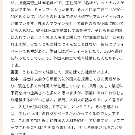
が、技能実習生は40名ほどで、正社員が14名ほど。ベトナム人が
多いですが、ミャンマー人もいます。それと日系二世三世が20～
30名近くいて、私どもの日本語学校から留学生アルバイトも何人
か来ています。外国人でライン長として責任のある役職に就いて
いる人も2名。彼らは日本で結婚して家を建て、子どもを幼稚園
に入れている。よく外国人雇用に関して「定着率が低い」と言わ
れますが、少なくとも当社ではそんなことはない。彼らはプライ
ベートでも仲がよく、休日にはパーティーをしたり、USJへ遊び
に行ったりしています。外国人同士で社内結婚した人たちもいま
すよ。
髙田
うちも日本で結婚して、家を建てた社員がいます。
松本
当社は以前から積極的に外国人を採用してきた実績があ
り、現在も多くの外国人が在籍しています。採用に対して最初は
不安を持つ企業さんも多いと思いますが、事前にあれこれ悩むよ
り経験するのがいちばん。結局、人対人の話なので。よく言うの
は「入社3ヶ月は我慢して下さい」ということ。それを越えれ
ば、少しずつ相手の性格やペースがわかってくるので大丈夫で
す。これまで70社近くに外国人人材を紹介していますが、ギブア
ップされた会社は1社もありませんし、むしろ感謝されることが
多いです。