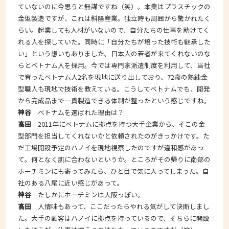
ていないのに今思うと無謀ですね（笑）。本業はプラスチックの
金型製造ですが、これは斜陽産業。独立時も周囲から驚かれたく
らい。起業しても人材がいないので、自分たちの仕事を助けてく
れる人を探していた。同時に「自分たちが培った技術も継承した
い」という想いもありました。日本人の若者が来てくれないのな
らとベトナム人を採用。今では専門家派遣制度を利用して、当社
で育ったベトナム人2名を現地に送り出しており、72歳の熟練金
型職人も現地で技術を教えている。こうしてベトナムでも、開発
から完成品まで一貫製造できる体制が整ったという感じですね。
神谷
ベトナムを選ばれた理由は？
髙田
2011年にベトナムに拠点を持つ大手企業から、そこの金
型部門を担当してくれないかと依頼されたのがきっかけです。た
だ工場開設予定のハノイを現地視察したのですが違和感があっ
て。何となく肌に合わないというか。ところがその帰りに南部の
ホーチミンにも寄ってみたら、ひと目で気に入ってしまった。自
社のある八尾に近い感じがあって。
神谷
たしかにホーチミンは大阪っぽい。
髙田
人情味もあって、ここだったらやれる気がして決断しまし
た。大手の顧客はハノイに拠点を持っているので、そちらに開設