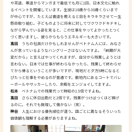
や茶道、華道からマンガまで最低でも月に1回、日本文化に触れ
るイベントを開催しています。生徒は18歳から30歳くらいまで
が中心ですが、たとえば書道を教えると目をキラキラさせて一生
懸命取り組む。子どものように将来に対してワクワクドキドキし
ながら学んでいる姿を見ると、この仕事をやってよかったとつく
づく思いますし、彼らからもらうエネルギーも大きいです。
髙田
うちの社員だけかもしれませんがベトナム人には、みなさ
んが思っているようなハングリーさはないんですよ。「納期が大
変だから」と言えばやってくれますが、自分から残業しようとは
言わない。日本では仕事が終わらなかったら、残業して終わらせ
てから帰るということが多いですが、現地だと夕方5時になると
ぴたっと仕事をやめるのが普通です。敷地内にあるコートでバレ
ーボールやサッカーしたり、余暇をエンジョイしてますよ。
松本
ベトナムでの残業代って時給の1.5倍ですよね。
髙田
さらに休日出勤だと2倍です。残業がつけばつくほど稼げ
るのに。それでも無理して働かない（笑）。
神谷
人生における優先順位が違う。国ごとに異なるそういった
価値観も理解する必要がありますよね。