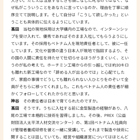
大きい。たとえば注意するときも頭ごなしに叱るのではなく、な
ぜ私がこういうことをあなたに言っているのか、理由を丁寧に順
序立てて説明します。そして自分は「こうして欲しかった」とい
うことも具体的に伝えるようにしています。
髙田
当社の現地採用は大学構内の工場なので、インターンシッ
プを受け入れて、優秀であればそのまま入社してもらうようにし
ています。その採用もベトナム人を現地責任者として、彼に一任
しています。文化や習慣の違う日本人が現地で指図するより、そ
の国の人間に責任を持たせて仕切らせるほうがうまくいく、とい
うのが私の考えで。ホーチミン工場からの引っ越しでは約30キロ
も離れた新工場なので「辞める人が出るのでは」と心配でした
が、家庭の事情でどうしても離れられない人ひとりをのぞいて全
員がそちらに移ってくれました。これもベトナム人の責任者が細
かくフォローしてくれたからだと思います。
神谷
その責任者は日本で育てられたのですか。
髙田
そうです。うちに入社する前に金型製造の経験があり、八
尾の工場で本格的に技術を習得しました。その後、PREX（公益
財団法人太平洋人材交流センター）の、第1回ベトナム人社員向
け管理者養成研修を彼と一緒に受講して。それまで製造や技術に
関することは話していても、経営や組織運営についてはほとんど