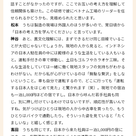
話すことがなかったのですが、ここでお互いの考え方を理解して
信頼関係も築けた。この研修で彼にベトナム工場のリーダーを任
せられるかどうかも、見極められたと思います。
松本
うちは製造の現場は外国人のほうが多いので、常日頃から
「日本の考え方を学んでください」と言っています。
神谷
あと、異文化理解には、まずできるだけ同じ目線でいるこ
とが大切じゃないでしょうか。現地の人から見ると、インドネシ
アの日本人駐在員の中には殿様のような生活をしている人もいる
と。運転手付きの車で移動し、土日もゴルフやカラオケ三昧。そ
んな生活をしていては一緒に働く現地スタッフの気持ちがわかる
わけがない。だから私が心がけているのは「無駄な贅沢」をしな
いということ。車も自分で運転するので、どこに行っても「運転
する日本人をはじめて見た」と驚かれます（笑）。現地での宿泊
も一泊1,000円ほどの宿ですし。日本から呼んだ若手社員も同
じ。別に押し付けているわけではないですが、順応性が高いんで
すね。気がつけばひとりは現地の人から中古車を買ったり、もう
ひとりはバイクで通勤したり。そういった姿を見ていると「たく
ましいな」と嬉しく感じます。
髙田
うちも同じです。日本から来た社員は一泊1,000円の宿に