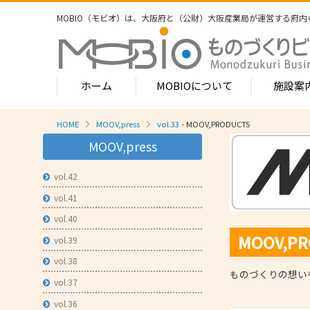
MOBIO（モビオ）は、大阪府と（公財）大阪産業局が運営する
府内
ホーム
MOBIOについて
施設案
HOME
MOOV,press
vol.33
- MOOV,PRODUCTS
MOBIOのサービス
MOOV,press
- ワンストップサービス
- フロア案
1-2階
vol.42
- 常設展示場
常設展示
vol.41
3階
- MOBIOインキュベート支援
4階（イ
vol.40
- 取引適正化講習会
MOOV,PR
- フロア案
vol.39
1階
- 産学連携の支援
vol.38
2階
ものづくりの想い
- 産学連携の相談・対応事例
産学連携
vol.37
3階
- 知的財産に関する支援
vol.36