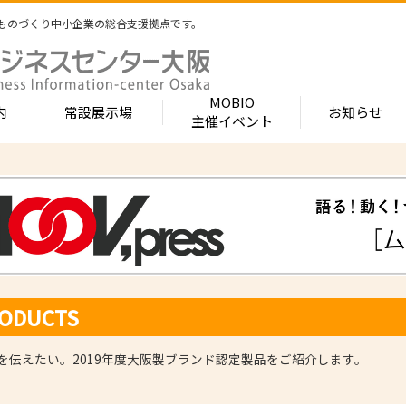
ものづくり中小企業の総合支援拠点です。
MOBIO
内
常設展示場
お知らせ
主催イベント
常設展示場
MOBIOとは
出展企業紹介
内 -北館-
- 展示・商談会
- MOBIO 常設展示場
- MOBIOの4つの
- 出展企業カテ
（常設展示企業五十音順一覧）
視察見学について
出展企業一覧（ブ
- 大阪ものづくり企業ナビ
- オープンファク
場のご案内
展示場出展について
出展企業一覧（
出展のメリット
- MOBIO主催イベント
- ものづくり中小
- 業種から探す
ンキュベートルーム）
出展するには？
部品・部材
出展までの流れ
- ものづくりイノベーション支援
- 街パビOSAKA
ODUCTS
内 -南館-
加工・処理
よくある質問
機械・装置
- 大規模展示商談会活用事業（出展支援事業）
- リボーンチャレ
出展企業の声
電子・光学
（万博場外展示
を伝えたい。2019年度大阪製ブランド認定製品をご紹介します。
- 大阪府中小企業等外国出願支援事業
オフィス
化学・樹脂
包装・印刷・繊
- 大阪ものづくり優良企業賞
生活関連等