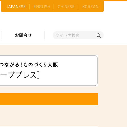
JAPANESE
ENGLISH
CHINESE
KOREAN
お問合せ
戦略
ゴリー一覧
ースNo.順）
トリー
五十音順）
企業検索
（出展企業）
ンジ・ショーケース
事業）
維