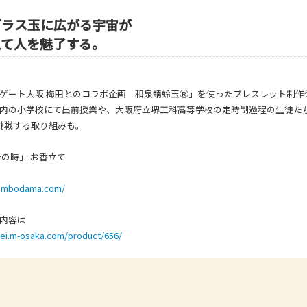
- 大阪製ブランド認定制度
ガラス玉に広がる宇宙が
えて人を魅了する。
- 大阪の伝統工芸品
- 大阪ものづくり企業 海外拠点リスト
ゲート大阪 梅田とのコラボ企画「和泉蜻蛉玉Ⓡ」を使ったブレスレット制作
内の小学校にて出前授業や、大阪府立堺工科高等学校の定時制過程の生徒た
に挑戦する取り組みも。
千の時」 お香立て
-tombodama.com/
内容は
sei.m-osaka.com/product/656/