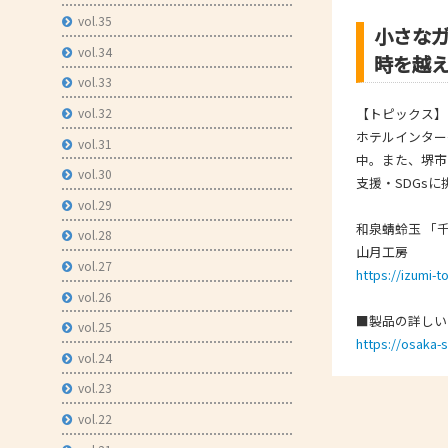
vol.35
- 技術者育成の支援
小さな
vol.34
時を越
- メールマガジン
vol.33
- MOOV,press
vol.32
【トピックス】
- ものづくり取引あっせん
ホテルインター
vol.31
中。また、堺市
- ものづくりB2Bネットワーク
vol.30
支援・SDGs
- MOBIOイノベーションセンター
vol.29
和泉蜻蛉玉 「
vol.28
山月工房
vol.27
https://izumi
vol.26
■製品の詳しい
vol.25
https://osaka-
vol.24
vol.23
vol.22