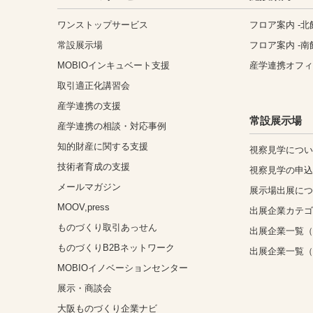
ワンストップサービス
フロア案内 -北
常設展示場
フロア案内 -南
MOBIOインキュベート支援
産学連携オフ
取引適正化講習会
産学連携の支援
常設展示場
産学連携の相談・対応事例
知的財産に関する支援
視察見学につ
技術者育成の支援
視察見学の申
メールマガジン
展示場出展に
MOOV,press
出展企業カテ
ものづくり取引あっせん
出展企業一覧（
ものづくりB2Bネットワーク
出展企業一覧
MOBIOイノベーションセンター
展示・商談会
大阪ものづくり企業ナビ