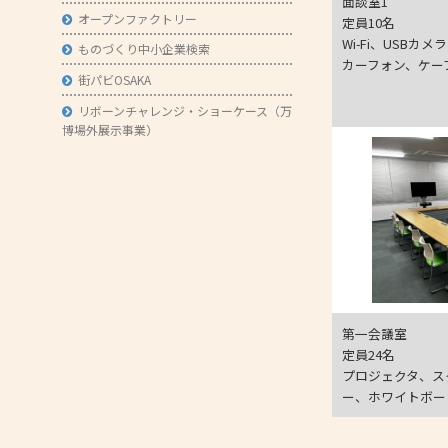
面談室1
オープンファクトリー
定員10名
Wi-Fi、USB
ものづくり中小企業検索
カーフォン、ケー
街パビOSAKA
リボーンチャレンジ・ショーケース（万
博場外展示事業）
第一会議室
定員24名
プロジェクタ、ス
ー、ホワイトボー