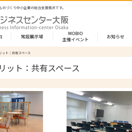
ものづくり中小企業の総合支援拠点です。
MOBIO
内
常設展示場
お知らせ
主催イベント
リット：共有スペース
常設展示場
MOBIOとは
出展企業紹介
リット：共有スペース
内 -北館-
- 展示・商談会
- MOBIO 常設展示場
- MOBIOの4つの
- 出展企業カテ
（常設展示企業五十音順一覧）
視察見学について
出展企業一覧（ブ
- 大阪ものづくり企業ナビ
- オープンファク
場のご案内
展示場出展について
出展企業一覧（
出展のメリット
- MOBIO主催イベント
- ものづくり中小
- 業種から探す
ンキュベートルーム）
出展するには？
部品・部材
出展までの流れ
- ものづくりイノベーション支援
- 街パビOSAKA
内 -南館-
加工・処理
よくある質問
機械・装置
- 大規模展示商談会活用事業（出展支援事業）
- リボーンチャレ
出展企業の声
電子・光学
（万博場外展示
- 大阪府中小企業等外国出願支援事業
オフィス
化学・樹脂
包装・印刷・繊
- 大阪ものづくり優良企業賞
生活関連等