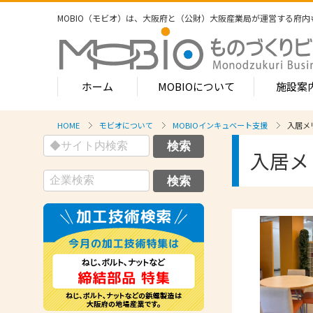
MOBIO（モビオ）は、大阪府と（公財）大阪産業局が運営する
府内
ホーム
MOBIOについて
施設案
HOME
モビオについて
MOBIOインキュベート支援
入居メ
MOBIOのサービス
入居メ
- ワンストップサービス
- フロア案
1-2階
- 常設展示場
常設展示
3階
- MOBIOインキュベート支援
4階（イ
- 取引適正化講習会
- フロア案
1階
- 産学連携の支援
2階
- 産学連携の相談・対応事例
産学連携
3階
- 知的財産に関する支援