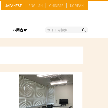
JAPANESE
ENGLISH
CHINESE
KOREAN
お問合せ
戦略
ゴリー一覧
ースNo.順）
トリー
五十音順）
企業検索
（出展企業）
ンジ・ショーケース
事業）
維