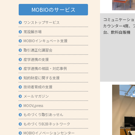
- 技術者育成の支援
MOBIOのサービス
- メールマガジン
コミュニケーショ
ワンストップサービス
カウンター4席、ブ
- MOOV,press
常設展示場
台、飲料自販機
- ものづくり取引あっせん
MOBIOインキュベート支援
- ものづくりB2Bネットワーク
取引適正化講習会
産学連携の支援
- MOBIOイノベーションセンター
産学連携の相談・対応事例
知的財産に関する支援
技術者育成の支援
メールマガジン
MOOV,press
ものづくり取引あっせん
ものづくりB2Bネットワーク
MOBIOイノベーションセンター