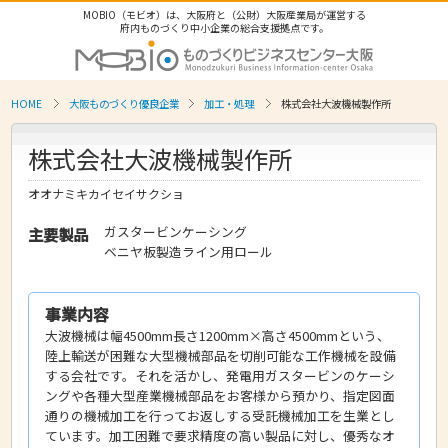
MOBIO（モビオ）は、大阪府と（公財）大阪産業局が運営する
府内ものづくり中小企業の総合支援拠点です。
HOME
大阪ものづくり優良企業
加工・処理
株式会社大波機械製作所
株式会社大波機械製作所
オオナミキカイセイサクショ
ガスタービンケーシング
主要製品
ベニヤ板製造ライン用ロール
事業内容
大波機械は幅4500mm長さ1200mm×高さ4500mmという、
陸上輸送が困難な大型機械部品を切削可能な工作機械を設備
する会社です。それを活かし、発電用ガスタービンのケーシ
ングや各種大型産業機械部品をお客様から預かり、指定図面
通りの機械加工を行ってお返しする受託機械加工を生業とし
ています。加工困難で要求精度の高い製品に対し、優秀なオ