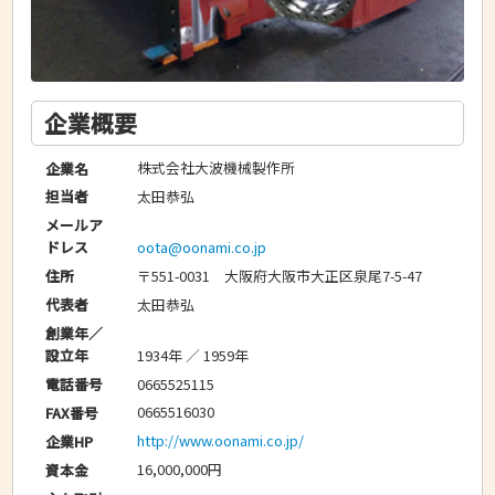
企業概要
株式会社大波機械製作所
企業名
太田恭弘
担当者
メールア
oota@oonami.co.jp
ドレス
〒551-0031 大阪府大阪市大正区泉尾7-5-47
住所
太田恭弘
代表者
創業年／
1934年 ／ 1959年
設立年
0665525115
電話番号
0665516030
FAX番号
http://www.oonami.co.jp/
企業HP
16,000,000円
資本金