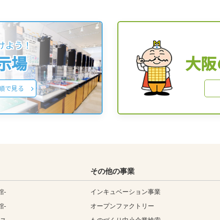
けよう！
展示場
大阪
順で見る
その他の事業
館-
インキュベーション事業
館-
オープンファクトリー