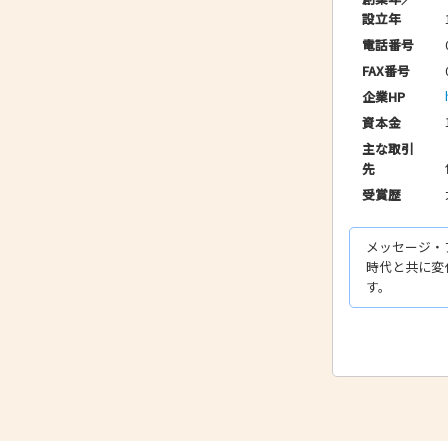
設立年
電話番号
FAX番号
企業HP
資本金
主な取引
先
受賞歴
メッセージ・
時代と共に変
す。