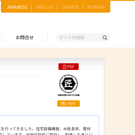
JAPANESE
ENGLISH
CHINESE
KOREAN
お問合せ
PDF
戦略
ゴリー一覧
ースNo.順）
トリー
五十音順）
企業検索
（出展企業）
問い合せ
ンジ・ショーケース
事業）
工を行ってきました。住宅設備機器、水栓金具、管材
維
応しています。当社が独自に設計し、製造したオリジ