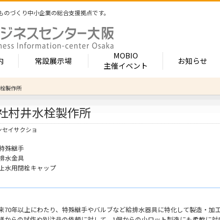
ものづくり中小企業の総合支援拠点です。
MOBIO
内
常設展示場
お知らせ
主催イベント
栓製作所
常設展示場
MOBIOとは
出展企業紹介
社村井水栓製作所
内 -北館-
- 展示・商談会
- MOBIO 常設展示場
- MOBIOの4つの
- 出展企業カテ
（常設展示企業五十音順一覧）
視察見学について
出展企業一覧（ブ
- 大阪ものづくり企業ナビ
- オープンファク
ンセイサクショ
場のご案内
展示場出展について
出展企業一覧（
出展のメリット
- MOBIO主催イベント
- ものづくり中小
特殊継手
- 業種から探す
ンキュベートルーム）
出展するには？
排水金具
部品・部材
出展までの流れ
- ものづくりイノベーション支援
- 街パビOSAKA
止水用閉栓キャップ
内 -南館-
加工・処理
よくある質問
機械・装置
- 大規模展示商談会活用事業（出展支援事業）
- リボーンチャレ
出展企業の声
電子・光学
（万博場外展示
- 大阪府中小企業等外国出願支援事業
オフィス
化学・樹脂
来70年以上にわたり、特殊継手やバルブなど給排水器具に特化して製造・加
包装・印刷・繊
- 大阪ものづくり優良企業賞
様からの試作や別注品の依頼に対して、1個からの小ロット製造にも柔軟に対
生活関連等