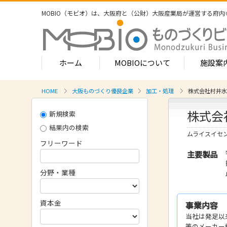
MOBIO（モビオ）は、大阪府と（公財）大阪産業局が運営する
府内
ホーム
MOBIOについて
施設案
HOME
大阪ものづくり優良企業
加工・処理
株式会社村井水
MOBIOのサービス
株式会
新規検索
- ワンストップサービス
- フロア案
1-2階
結果内の検索
- 常設展示場
ムライスイセ
常設展示
フリーワード
3階
- MOBIOインキュベート支援
主要製品
4階（イ
- 取引適正化講習会
分野・業種
- フロア案
1階
- 産学連携の支援
2階
資本金
事業内容
- 産学連携の相談・対応事例
産学連携
当社は発足以
3階
- 知的財産に関する支援
等のメーカー