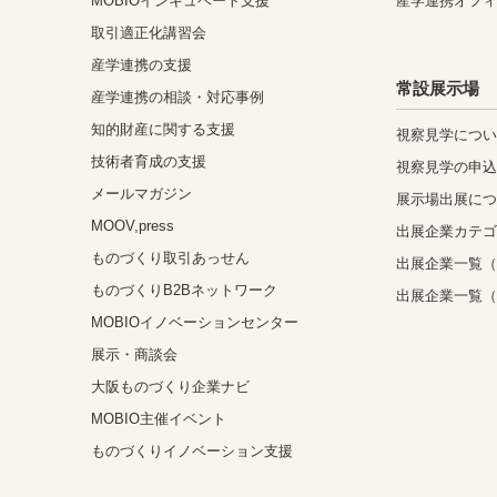
MOBIOインキュベート支援
産学連携オフ
取引適正化講習会
産学連携の支援
常設展示場
産学連携の相談・対応事例
知的財産に関する支援
視察見学につ
技術者育成の支援
視察見学の申
メールマガジン
展示場出展に
MOOV,press
出展企業カテ
ものづくり取引あっせん
出展企業一覧（
ものづくりB2Bネットワーク
出展企業一覧
MOBIOイノベーションセンター
展示・商談会
大阪ものづくり企業ナビ
MOBIO主催イベント
ものづくりイノベーション支援