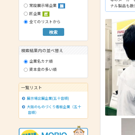
常設展示場企業
ナル製品も数
展
- 技術者育成の支援
匠企業
匠
- メールマガジン
全てのリストから
- MOOV,press
検索
- ものづくり取引あっせん
- ものづくりB2Bネットワーク
検索結果内の並べ替え
- MOBIOイノベーションセンター
企業名カナ順
資本金の多い順
一覧リスト
展示場出展企業(五十音順)
大阪のものづくり看板企業（五十
音順）