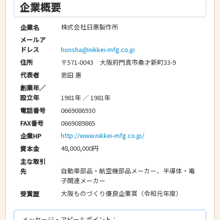
企業概要
株式会社日惠製作所
企業名
メールア
honsha@nikkei-mfg.co.jp
ドレス
〒571-0043 大阪府門真市桑才新町33-9
住所
恩田 惠
代表者
創業年／
1981年 ／ 1981年
設立年
0669086930
電話番号
0669089865
FAX番号
http://www.nikkei-mfg.co.jp/
企業HP
48,000,000円
資本金
主な取引
自動車部品・航空機部品メーカー、半導体・電
先
子関連メーカー
大阪ものづくり優良企業賞（令和元年度）
受賞歴
メッセージ・アピールポイント：