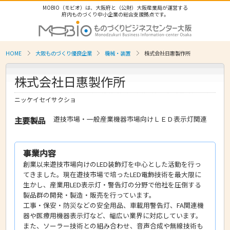
MOBIO（モビオ）は、大阪府と（公財）大阪産業局が運営する
府内ものづくり中小企業の総合支援拠点です。
HOME
大阪ものづくり優良企業
機械・装置
株式会社日惠製作所
株式会社日惠製作所
ニッケイセイサクショ
遊技市場・一般産業機器市場向けＬＥＤ表示灯関連
主要製品
事業内容
創業以来遊技市場向けのLED装飾灯を中心とした活動を行っ
てきました。現在遊技市場で培ったLED電飾技術を最大限に
生かし、産業用LED表示灯・警告灯の分野で他社を圧倒する
製品群の開発・製造・販売を行っています。
工事・保安・防災などの安全用品、車載用警告灯、FA関連機
器や医療用機器表示灯など、幅広い業界に対応しています。
また、ソーラー技術との組み合わせ、音声合成や無線技術も