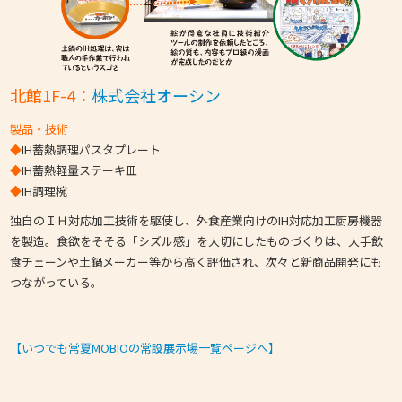
北館1F-4：
株式会社オーシン
製品・技術
◆
IH蓄熱調理パスタプレート
◆
IH蓄熱軽量ステーキ皿
◆
IH調理椀
独自のＩＨ対応加工技術を駆使し、外食産業向けのIH対応加工厨房機器
を製造。食欲をそそる「シズル感」を大切にしたものづくりは、大手飲
食チェーンや土鍋メーカー等から高く評価され、次々と新商品開発にも
つながっている。
【いつでも常夏MOBIOの常設展示場一覧ページへ】