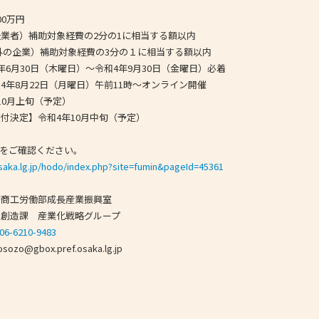
00万円
業者）補助対象経費の2分の1に相当する額以内
業）補助対象経費の3分の１に相当する額以内
年6月30日（木曜日）～令和4年9月30日（金曜日）必着
4年8月22日（月曜日）午前11時～オンライン開催
10月上旬（予定）
付決定】令和4年10月中旬（予定）
Lをご確認ください。
saka.lg.jp/hodo/index.php?site=fumin&pageId=45361
府商工労働部成長産業振興室
産業化戦略グループ
:06-6210-9483
zo@gbox.pref.osaka.lg.jp