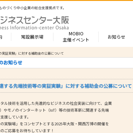
ものづくり中小企業の総合支援拠点です。
MOBIO
内
常設展示場
お知らせ
主催イベント
の実証実験」に対する補助金の公募について
常設展示場
MOBIOとは
出展企業紹介
らのお知らせ
内 -北館-
- 展示・商談会
- MOBIO 常設展示場
- MOBIOの4つの
- 出展企業カテ
（常設展示企業五十音順一覧）
視察見学について
出展企業一覧（ブ
- 大阪ものづくり企業ナビ
- オープンファク
場のご案内
展示場出展について
出展企業一覧（
連する先端技術等の実証実験」に対する補助金の公募について
出展のメリット
- MOBIO主催イベント
- ものづくり中小
- 業種から探す
ンキュベートルーム）
出展するには？
部品・部材
出展までの流れ
- ものづくりイノベーション支援
- 街パビOSAKA
内 -南館-
加工・処理
タル技術を活用した先進的なビジネスの社会実装に向けて、企業
よくある質問
機械・装置
- 大規模展示商談会活用事業（出展支援事業）
- リボーンチャレ
I）やモノのインターネット（IoT）等の技術革新に関連する先端
出展企業の声
電子・光学
（万博場外展示
を支援しています。
- 大阪府中小企業等外国出願支援事業
オフィス
化学・樹脂
実験場」をコンセプトとする2025年大阪・関西万博の開催を
包装・印刷・繊
- 大阪ものづくり優良企業賞
どのご応募をお待ちしています！
生活関連等