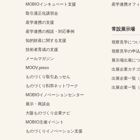
MOBIOインキュベート支援
産学連携オフ
取引適正化講習会
産学連携の支援
常設展示場
産学連携の相談・対応事例
知的財産に関する支援
視察見学につ
技術者育成の支援
視察見学の申
メールマガジン
展示場出展に
MOOV,press
出展企業カテ
ものづくり取引あっせん
出展企業一覧（
ものづくりB2Bネットワーク
出展企業一覧
MOBIOイノベーションセンター
展示・商談会
大阪ものづくり企業ナビ
MOBIO主催イベント
ものづくりイノベーション支援