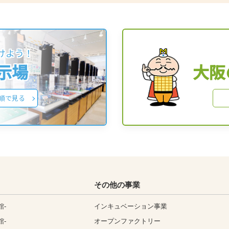
けよう！
展示場
大阪
順で見る
その他の事業
館-
インキュベーション事業
館-
オープンファクトリー