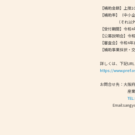
【補助金額】上限1
【補助率】（中小企
（それ以外の企
【受付期間】令和4
【公募説明会】令和
【審査会】令和4年
【補助事業採択・交
詳しくは、下記UR
https://www.pref.o
お問合せ先：大阪
産業創造課 
TEL
Email:sangyoso