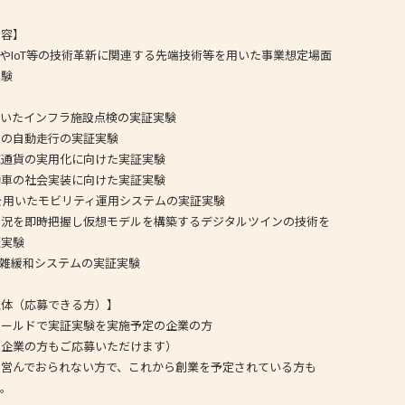
- 大阪製ブランド認定制度
内容】
やIoT等の技術革新に関連する先端技術等を用いた事業想定場面
- 大阪の伝統工芸品
験
- 大阪ものづくり企業 海外拠点リスト
】
たインフラ施設点検の実証実験
の自動走行の実証実験
貨の実用化に向けた実証実験
の社会実装に向けた実証実験
を用いたモビリティ運用システムの実証実験
を即時把握し仮想モデルを構築するデジタルツインの技術を
実験
雑緩和システムの実証実験
主体（応募できる方）】
ールドで実証実験を実施予定の企業の方
業の方もご応募いただけます）
んでおられない方で、これから創業を予定されている方も
。