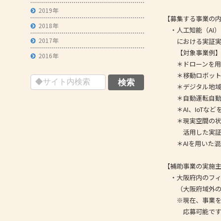
2019年
- 技術者育成の支援
【募集する事業の
2018年
・人工知能（AI）
- メールマガジン
2017年
における実証実
- MOOV,press
【対象事業例
2016年
＊ドローンを用い
- ものづくり取引あっせん
＊移動ロボット
- ものづくりB2Bネットワーク
＊デジタル地域通
＊自動運転自動車
- MOBIOイノベーションセンター
＊AI、IoTなど
＊現実空間の状況
活用した実証
＊AIを用いた混
【補助事業の実施
・大阪府内のフィ
（大阪府域外の企
※現在、事業を営
応募可能です