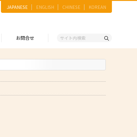
JAPANESE
ENGLISH
CHINESE
KOREAN
お問合せ
戦略
ゴリー一覧
ースNo.順）
トリー
五十音順）
企業検索
（出展企業）
ンジ・ショーケース
事業）
維