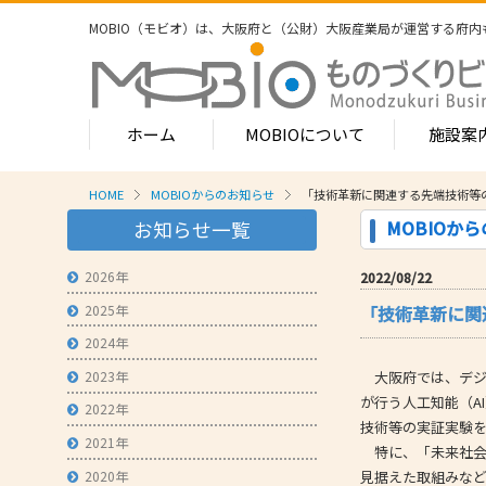
MOBIO（モビオ）は、大阪府と（公財）大阪産業局が運営する
府内
ホーム
MOBIOについて
施設案
HOME
MOBIOからのお知らせ
「技術革新に関連する先端技術等
MOBIOのサービス
MOBIOか
お知らせ一覧
- ワンストップサービス
- フロア案
1-2階
2026年
2022/08/22
- 常設展示場
常設展示
2025年
「技術革新に関
3階
- MOBIOインキュベート支援
4階（イ
2024年
- 取引適正化講習会
- フロア案
2023年
大阪府では、デジ
1階
- 産学連携の支援
が行う人工知能（A
2022年
2階
技術等の実証実験
- 産学連携の相談・対応事例
産学連携
2021年
特に、「未来社会の
3階
- 知的財産に関する支援
2020年
見据えた取組みな