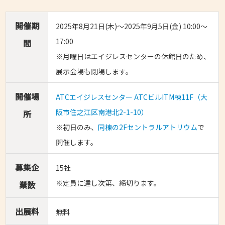
開催期
2025年8月21日(木)～2025年9月5日(金) 10:00～
17:00
間
※月曜日はエイジレスセンターの休館日のため、
展示会場も閉場します。
開催場
ATCエイジレスセンター ATCビルITM棟11F（大
阪市住之江区南港北2-1-10）
所
※初日のみ、
同棟の2Fセントラルアトリウム
で
開催します。
募集企
15社
※定員に達し次第、締切ります。
業数
出展料
無料