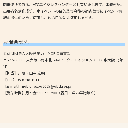
開催場所である、ATCエイジレスセンターと共有いたします。事務連絡、
出展者名簿作成等、本イベントの目的及び今後の調査並びにイベント情
報の提供のために使用し、他の目的には使用しません。
お問合せ先
公益財団法人大阪産業局 MOBIO事業部
〒577-0011 東大阪市荒本北1-4-17 クリエイション・コア東大阪 北館
1F
【担当】川根・田中 宏明
【TEL】06-6748-1011
【E-mail】mobio_expo2025@obda.or.jp
【受付時間】月～金 9:00～17:00（祝日・年末年始除く）