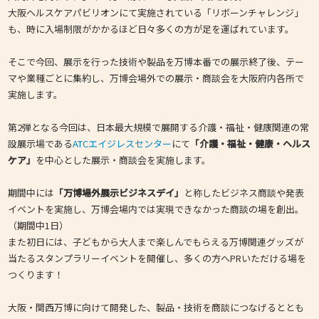
大阪ヘルスケアパビリオンにて実施されている「リボーンチャレンジ」
も、時に入場制限がかかるほど日々多くの方が足を運ばれています。
そこで今回、展示を行った技術や製品を万博本番での展示終了後、テー
マや業種ごとに集約し、万博会場外での展示・商談会を大阪府内各所で
実施します。
第2弾となる今回は、日本最大規模で展開する介護・福祉・健康関連の常
設展示場である
ATCエイジレスセンター
にて
「介護・福祉・健康・ヘルス
ケア」
を中心とした展示・商談会を実施します。
期間中には
「万博場外展示ビジネスデイ」
と称したビジネス商談や発表
イベントを実施し、万博会場内では実現できなかった商談の場を創出。
（期間中1日）
また初日には、子どもから大人まで楽しんでもらえる万博関連グッズが
当たるスタンプラリーイベントを開催し、多くの方へPRいただける場を
つくります！
大阪・関西万博に向けて開発した、製品・技術を商談につなげるととも