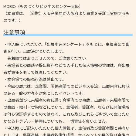
MOBIO（ものづくりビジネスセンター大阪）
（本事業は、（公財）大阪産業局が大阪府より事業を受託し実施するも
のです。）
注意事項
・申込時にいただいた「出展申込アンケート」をもとに、主催者にて審
査を行い、出展決定といたします。
先着順ではありませんので、ご注意ください。
・来場者との商談や提出資料などで入手した個人情報の管理は、各出展
者が責任をもって管理してください。
・本会場での販売行為は禁止です。
・今回の展示は、企業間、関係者間でのビジネス交流、出展内容に興味
のある一般の方々を対象としたイベントです。
・出展者並びに来場者の責に帰す会場内での事故、出展者・来場者間で
の商談・取引・契約などについて、主催者、受託者、ならびに開催場所
は何ら保証等するものではなく、これら及びこれらに基づいて生じたい
かなるトラブル・損害についても、一切責任を負いません。
・申込時にご記入いただいた個人情報は、主催者及び受託者間と共有い
たします。事務連絡、出展者名簿作成等、本イベントの目的及び今後の