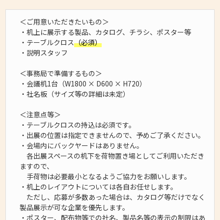
＜ご用意いただきたいもの＞
・机上に展示する製品、カタログ、チラシ、ポスター等
・テーブルクロス
（必須）
・説明スタッフ
＜事務局で準備するもの＞
・会議机1台（W1800 × D600 × H720）
・社名板（サイズ等の詳細は未定）
＜注意点等＞
・テーブルクロスの持込は必須です。
・出展の位置は指定できませんので、予めご了承ください。
・会場内にバックヤードはありません。
各出展スペースの机下を荷物置き場としてご利用いただき
ますので、
手荷物は必要最小となるようご協力をお願いします。
・机上のレイアウトについては各自お任せします。
ただし、応募が多数あった場合は、カタログ等だけでなく
製品展示が可な企業を優先します。
・ポスター、配布物等での社名、製品名等の表示の制限はあ