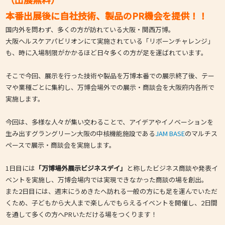
本番出展後に自社技術、製品のPR機会を提供！！
国内外を問わず、多くの方が訪れている大阪・関西万博。
大阪ヘルスケアパビリオンにて実施されている「リボーンチャレンジ」
も、時に入場制限がかかるほど日々多くの方が足を運ばれています。
そこで今回、展示を行った技術や製品を万博本番での展示終了後、テー
マや業種ごとに集約し、万博会場外での展示・商談会を大阪府内各所で
実施します。
今回は、多様な人々が集い交わることで、アイデアやイノベーションを
生み出すグラングリーン大阪の中核機能施設である
JAM BASE
のマルチス
ペースで展示・商談会を実施します。
1日目には
「万博場外展示ビジネスデイ」
と称したビジネス商談や発表イ
ベントを実施し、万博会場内では実現できなかった商談の場を創出。
また2日目には、週末にうめきたへ訪れる一般の方にも足を運んでいただ
くため、子どもから大人まで楽しんでもらえるイベントを開催し、2日間
を通して多くの方へPRいただける場をつくります！