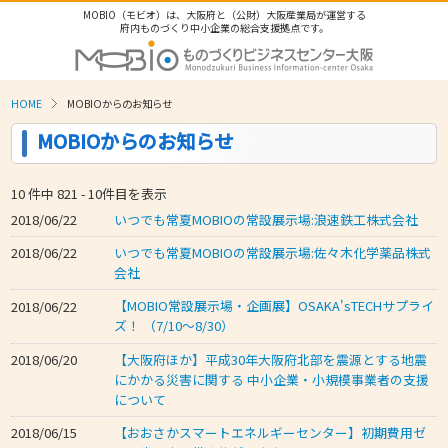
MOBIO（モビオ）は、大阪府と（公財）大阪産業局が運営する
府内ものづくり中小企業の総合支援拠点です。
HOME
MOBIOからのお知らせ
MOBIOからのお知らせ
10 件中
821 -
10件目を表示
いつでも常夏MOBIOの常設展示場:浪速鉄工株式会社
2018/06/22
いつでも常夏MOBIOの常設展示場:佐々木化学薬品株式
2018/06/22
会社
【MOBIO常設展示場・企画展】OSAKA'sTECHサプライ
2018/06/22
ズ！ （7/10～8/30）
【大阪府ほか】平成30年大阪府北部を震源とする地震
2018/06/20
にかかる災害に関する 中小企業・小規模事業者の支援
について
【おおさかスマートエネルギーセンター】初期費用ゼ
2018/06/15