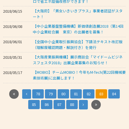
ロで省エネ設備改修ができます！
【大阪府】「男女いきいきプラス」事業者認証がスタ
2018/06/15
ート！
【中小企業基盤整備機構】新価値創造展2018（第14回
2018/06/08
中小企業総合展 東京）の出展者を募集！
【全国中小企業取引振興協会】下請法テキスト改訂版
2018/06/01
（理解度確認問題・解説付き）を発行
【大阪産業振興機構】展示商談会「マイドームビジネ
2018/05/31
スフェスタ2018」出展企業募集のお知らせ！
【MOBIO】チームMOBIO！今年もM-Tech(第22回機械要
2018/05/17
素技術展)に出展します！
78
79
80
81
82
83
84
85
86
87
88