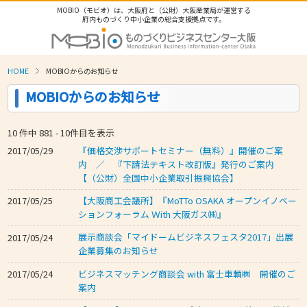
MOBIO（モビオ）は、大阪府と（公財）大阪産業局が運営する
府内ものづくり中小企業の総合支援拠点です。
HOME
MOBIOからのお知らせ
MOBIOからのお知らせ
10 件中
881 -
10件目を表示
『価格交渉サポートセミナー（無料）』開催のご案
2017/05/29
内 ／ 『下請法テキスト改訂版』発行のご案内
【（公財）全国中小企業取引振興協会】
【大阪商工会議所】『MoTTo OSAKA オープンイノベー
2017/05/25
ションフォーラム Ｗith 大阪ガス㈱』
展示商談会「マイドームビジネスフェスタ2017」出展
2017/05/24
企業募集のお知らせ
ビジネスマッチング商談会 with 富士車輌㈱ 開催のご
2017/05/24
案内