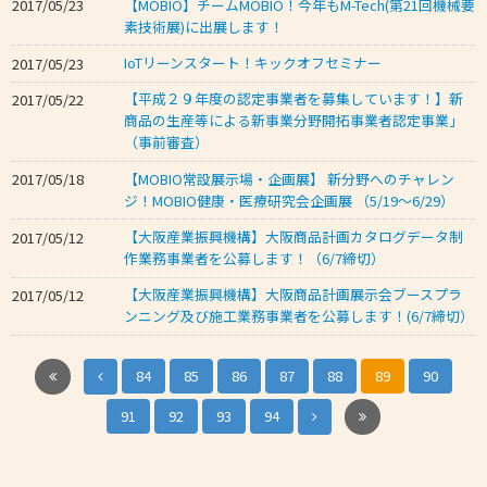
【MOBIO】チームMOBIO！今年もM-Tech(第21回機械要
2017/05/23
素技術展)に出展します！
IoTリーンスタート！キックオフセミナー
2017/05/23
【平成２９年度の認定事業者を募集しています！】新
2017/05/22
商品の生産等による新事業分野開拓事業者認定事業」
（事前審査）
【MOBIO常設展示場・企画展】 新分野へのチャレン
2017/05/18
ジ！MOBIO健康・医療研究会企画展 （5/19～6/29）
【大阪産業振興機構】大阪商品計画カタログデータ制
2017/05/12
作業務事業者を公募します！（6/7締切）
【大阪産業振興機構】大阪商品計画展示会ブースプラ
2017/05/12
ンニング及び施工業務事業者を公募します！(6/7締切）
84
85
86
87
88
89
90
91
92
93
94