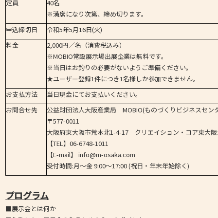
定員
40名
※満席になり次第、締め切ります。
申込締切日
令和5年5月16日(火)
料金
2,000円／名（消費税込み）
※MOBIO常設展示場出展企業は無料です。
※当日はお釣りの必要がないようご準備ください。
★ユーザー登録1件につき1名様しか参加できません。
お支払方法
当日現金にてお支払いください。
お問合せ先
公益財団法人大阪産業局 MOBIO(ものづくりビジネスセン
〒577-0011
大阪府東大阪市荒本北1-4-17 クリエイション・コア東大阪
【TEL】06-6748-1011
【E-mail】 info@m-osaka.com
受付時間:月〜金 9:00〜17:00 (祝日・年末年始除く)
プログラム
■展示会とは何か