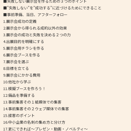
■失敗しない展示会を作るための３つのポイント
■"失敗しない"を"成功する"に近づけるためにできること
■事前準備、当日、アフターフォロー
1.展示会成功の定義
2.展示会から得られる成約以外の効果
3.展示会の成功と失敗を決める２つの力
4.出展目的を明確にする
5.展示会用チラシを作る
6.展示会ブースを作る
7.展示会を選ぶ
8.目標を立てる
9.展示会にかかる費用
10.他社から学ぶ
11.模擬ブースを作ろう！
12.備品を準備する
13.事前集客その１紙媒体での集客
14.事前集客その２ウェブ媒体での集客
15.接客のポイント
16.中小企業の名刺の集め方と分け方
17.更にできれば～プレゼン・動画・ノベルティ～