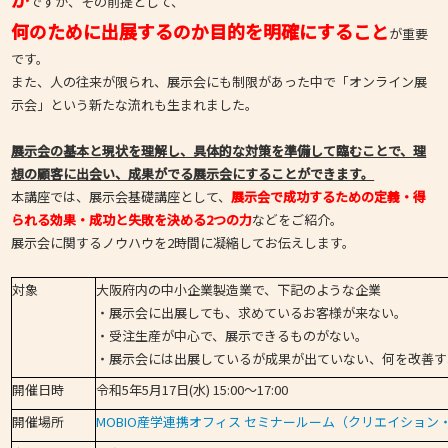
ですが、その前提として、
何のために出展するのか目的を明確にすること
が重要
です。
また、人の往来が限られ、展示会にも制限があった中で「オンライン展
示会」という新たな流れも生まれました。
展示会の基本と現状を理解し、具体的な対策を準備して臨むことで、理
想の顧客に出会い、成果がでる展示会にすることができます。
本講座では、展示会基礎講座として、
展示会で成功するための定義・得
られる効果・成功と失敗を決める2つの力
などをご紹介。
展示会に関するノウハウを2時間に凝縮してお伝えします。
対象
大阪府内の中小企業製造業で、下記のような企業
・展示会に出展しても、求めているお客様が来ない。
・受注生産が中心で、展示できるものがない。
・展示会には出展しているが成果が出ていない、何を改善す
開催日時
令和5年5月17日(水) 15:00～17:00
開催場所
MOBIO産学連携オフィス セミナールーム（クリエイション・