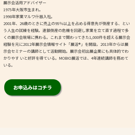
展示会活用アドバイザー
1975年大阪市生まれ。
1998年家業マルワ什器入社。
2001年、26歳のときに売上の95％以上を占める得意先が倒産する、とい
う人生の試練を経験。連鎖倒産の危機を回避し家業を立て直す過程で多
くの展示会現場に携わる。これまで関わってきた1,000件を超える展示会
経験を元に2012年展示会情報サイト「展活®」を開設。2013年からは展
示会セミナーの講師として活動開始。展示会初出展企業にも具体的でわ
かりやす いと好評を得ている。MOBIO展活では、4年連続講師を務めて
いる。
お申込みはコチラ