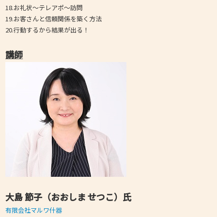
18.お礼状～テレアポ～訪問
19.お客さんと信頼関係を築く方法
20.行動するから結果が出る！
講師
大島 節子（おおしま せつこ）氏
有限会社マルワ什器