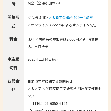
親会（会場参加のみ）
時
開催形
＜会場参加＞
大阪商工会議所 402号会議室
＜オンライン＞Zoomによるオンライン配信
式
料金
無料 ※懇親会の参加費は2,000円／名 (消費税
込、当日持参)
申込締
2025年11月4日(火)
切日
お問合
■講演内容に関するお問合せ
大阪大学 大学院基礎工学研究科 附属産学連携セ
せ
ンター
【TEL】06-6850-6124
【E-mail】sangaku-jimu.es@office.osaka-