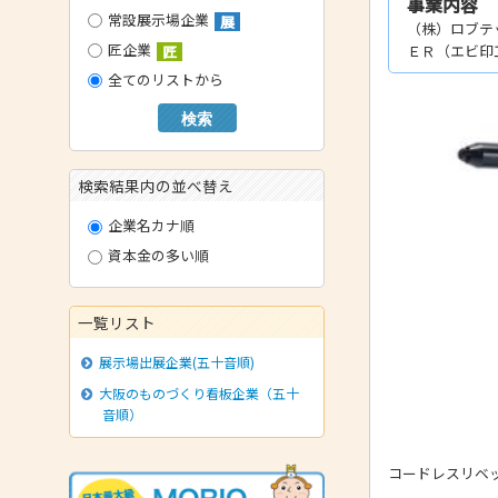
事業内容
常設展示場企業
展
（株）ロブテ
- 技術者育成の支援
匠企業
ＥＲ（エビ印
匠
- メールマガジン
全てのリストから
- MOOV,press
検索
- ものづくり取引あっせん
- ものづくりB2Bネットワーク
検索結果内の並べ替え
- MOBIOイノベーションセンター
企業名カナ順
資本金の多い順
一覧リスト
展示場出展企業(五十音順)
大阪のものづくり看板企業（五十
音順）
コードレスリベ