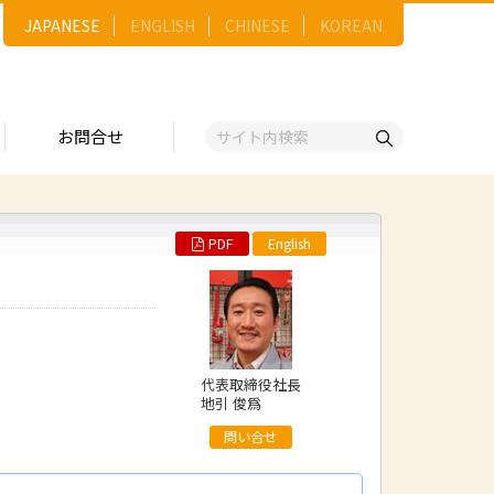
JAPANESE
ENGLISH
CHINESE
KOREAN
お問合せ
PDF
English
戦略
ゴリー一覧
ースNo.順）
トリー
五十音順）
企業検索
（出展企業）
代表取締役社長
地引 俊爲
ンジ・ショーケース
事業）
問い合せ
維