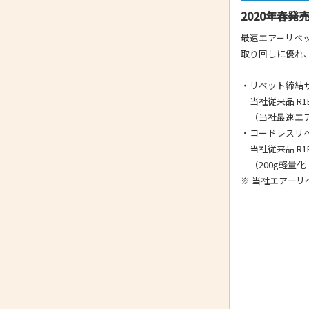
2020年春発
最速エアーリベ
取り回しに優れ
・リベット締結
当社従来品 R1B1
（当社最速エア
・コードレスリ
当社従来品 R1B1：
（200g軽量化
※ 当社エアーリベ