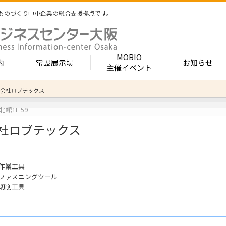
ものづくり中小企業の総合支援拠点です。
MOBIO
内
常設展示場
お知らせ
主催イベント
会社ロブテックス
常設展示場
MOBIOとは
出展企業紹介
館1F 59
内 -北館-
- 展示・商談会
- MOBIO 常設展示場
- MOBIOの4つの
- 出展企業カテ
社ロブテックス
（常設展示企業五十音順一覧）
視察見学について
出展企業一覧（ブ
- 大阪ものづくり企業ナビ
- オープンファク
場のご案内
展示場出展について
出展企業一覧（
出展のメリット
- MOBIO主催イベント
- ものづくり中小
- 業種から探す
ンキュベートルーム）
出展するには？
部品・部材
作業工具
出展までの流れ
- ものづくりイノベーション支援
- 街パビOSAKA
内 -南館-
加工・処理
ファスニングツール
よくある質問
機械・装置
- 大規模展示商談会活用事業（出展支援事業）
- リボーンチャレ
切削工具
出展企業の声
電子・光学
（万博場外展示
- 大阪府中小企業等外国出願支援事業
オフィス
化学・樹脂
包装・印刷・繊
- 大阪ものづくり優良企業賞
生活関連等