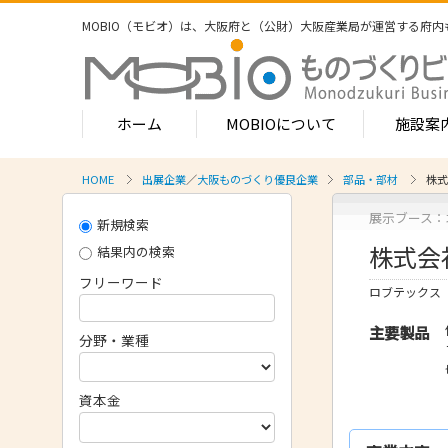
MOBIO（モビオ）は、大阪府と（公財）大阪産業局が運営する
府内
ホーム
MOBIOについて
施設案
HOME
出展企業
／
大阪ものづくり優良企業
部品・部材
株式
MOBIOのサービス
展示ブース：北
新規検索
- ワンストップサービス
- フロア案
株式会
1-2階
結果内の検索
- 常設展示場
常設展示
フリーワード
3階
ロブテックス
- MOBIOインキュベート支援
4階（イ
主要製品
- 取引適正化講習会
分野・業種
- フロア案
1階
- 産学連携の支援
2階
資本金
- 産学連携の相談・対応事例
産学連携
3階
- 知的財産に関する支援