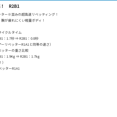
売！ R2B1
ッター※並みの超高速リベッティング！
、腕が疲れにくい軽量ボディ！
サイクルタイム
：1.7秒 ⇒ R2B1：0.8秒
ーリベッターR1A1と同等の速さ）
ベッターの重さ比較
1.9Kg ⇒ R2B1：1.7kg
！）
ッターR1A1