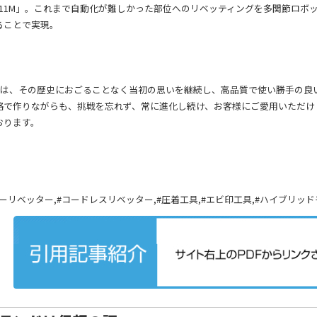
111M」。これまで自動化が難しかった部位へのリベッティングを多関節ロボ
ることで実現。
クスは、その歴史におごることなく当初の思いを継続し、高品質で使い勝手の良
格で作りながらも、挑戦を忘れず、常に進化し続け、お客様にご愛用いただけ
おります。
,#エアーリベッター,#コードレスリベッター,#圧着工具,#エビ印工具,#ハイブリ