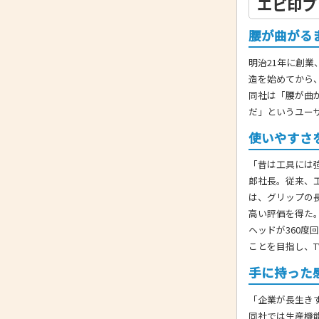
エビ印ブ
腰が曲がる
明治21年に創
造を始めてから
同社は「腰が曲
だ」というユー
使いやすさ
「昔は工具には
郎社長。従来、
は、グリップの
高い評価を得た
ヘッドが360
ことを目指し、
手に持った
「企業が長生き
同社では生産機