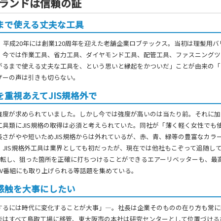
ランドは信頼の証
まで使える丈夫な工具
業、平成20年には創業120周年を迎えた老舗企業ロブテックス。当初は理髪用
、今では作業工具、省力工具、ダイヤモンド工具、配管工具、ファスニングツ
がるまで使える丈夫な工具を、という思いと縁起をかついだ」ことが由来の「
ザーの声は引きも切らない。
を重視あえてJIS規格外で
強度が求められていました。しかし今では強度が高いのは当たり前。それに加
工具類にJIS規格の取得は必須と考えられていた。同社が「薄く軽く女性でも
長さがやや短いためJIS規格からは外れているが、赤、青、緑等の豊富なカラ
。JIS規格外工具は業界としても初だったが、現在では他社もこぞって追随し
度回転し、狙った箇所を正確に打ちつけることができるエアーリベッターも、
TV番組にも取り上げられる等話題を集めている。
感触を大事にしたい
するには時代に変化することが大事」―。社長は企業そのものの在り方も常に
能はすべて鳥取工場に移管、東大阪市の本社は研究センターとして位置づける