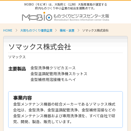
MOBIO（モビオ）は、大阪府と（公財）大阪産業局が運営する
府内ものづくり中小企業の総合支援拠点です。
HOME
大阪ものづくり優良企業
機械・装置
ソマックス株式会社
ソマックス株式会社
ソマックス
金型洗浄機クリピカエース
主要製品
金型温調配管用洗浄機スカットス
金型補修用溶接機モルヘイ
事業内容
金型メンテナンス機器の総合メーカーであるソマックス株式
会社は、金型洗浄、金型温調配管洗浄、金型補修溶接などの
金型メンテナンス機器および専用洗浄液を、すべて自社で研
究、開発、製造、販売しています。