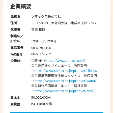
企業概要
ソマックス株式会社
企業名
〒537-0023 大阪府大阪市東成区玉津1-7-17
住所
冨田 和巨
代表者
創業年／
1991年 ／ 1991年
設立年
06-6976-1108
電話番号
06-6977-5702
FAX番号
企業HP（
https://www.somax.co.jp/
）
企業HP
金型洗浄機クリピカエース｜洗浄事例
（
https://www.somax.co.jp/product/clipika/
）
金型温調配管用洗浄機スカットス｜洗浄事例
（
https://www.somax.co.jp/product/water/
）
金型補修用溶接機モルヘイ｜溶接事例
（
https://www.somax.co.jp/product/mol/
）
50,000,000円
資本金
ISO14001取得
受賞歴