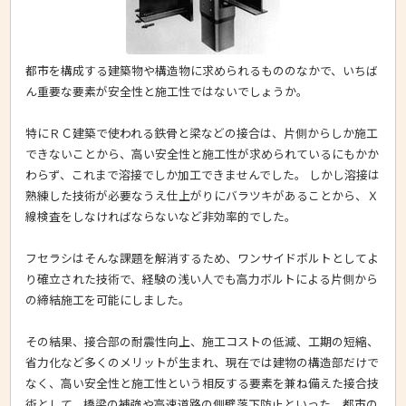
都市を構成する建築物や構造物に求められるもののなかで、いちば
ん重要な要素が安全性と施工性ではないでしょうか。
特にＲＣ建築で使われる鉄骨と梁などの接合は、片側からしか施工
できないことから、高い安全性と施工性が求められているにもかか
わらず、これまで溶接でしか加工できませんでした。 しかし溶接は
熟練した技術が必要なうえ仕上がりにバラツキがあることから、Ｘ
線検査をしなければならないなど非効率的でした。
フセラシはそんな課題を解消するため、ワンサイドボルトとしてよ
り確立された技術で、経験の浅い人でも高力ボルトによる片側から
の締結施工を可能にしました。
その結果、接合部の耐震性向上、施工コストの低減、工期の短縮、
省力化など多くのメリットが生まれ、現在では建物の構造部だけで
なく、高い安全性と施工性という相反する要素を兼ね備えた接合技
術として、橋梁の補強や高速道路の側壁落下防止といった、都市の