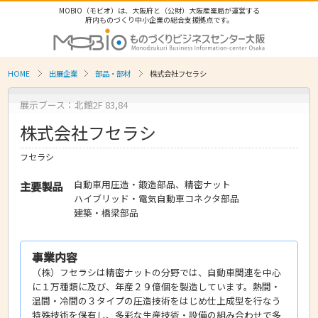
MOBIO（モビオ）は、大阪府と（公財）大阪産業局が運営する
府内ものづくり中小企業の総合支援拠点です。
HOME
出展企業
部品・部材
株式会社フセラシ
展示ブース：北館2F 83,84
株式会社フセラシ
フセラシ
自動車用圧造・鍛造部品、精密ナット
主要製品
ハイブリッド・電気自動車コネクタ部品
建築・橋梁部品
事業内容
（株）フセラシは精密ナットの分野では、自動車関連を中心
に１万種類に及び、年産２９億個を製造しています。熱間・
温間・冷間の３タイプの圧造技術をはじめ仕上成型を行なう
特殊技術を保有し、多彩な生産技術・設備の組み合わせで多