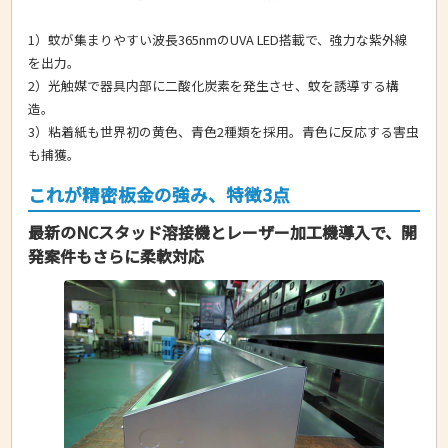
1）蚊が集まりやすい波長365nmのUVA LED搭載で、強力な紫外線
を出力。
2）光触媒で器具内部に二酸化炭素を発生させ、蚊を誘導する構
造。
3）粘着紙も世界初の黄色、青色2種類を採用。青色に反応する害虫
も捕獲。
これが精密板金の強み、特徴3点
最新のNCスタッド溶接機とレーザー加工機導入で、開
発案件もさらに柔軟対応