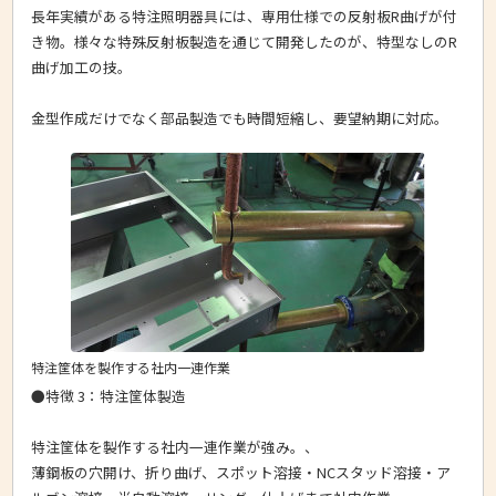
長年実績がある特注照明器具には、専用仕様での反射板R曲げが付
き物。様々な特殊反射板製造を通じて開発したのが、特型なしのR
曲げ加工の技。
金型作成だけでなく部品製造でも時間短縮し、要望納期に対応。
特注筐体を製作する社内一連作業
●特徴 3：特注筐体製造
特注筐体を製作する社内一連作業が強み。、
薄鋼板の穴開け、折り曲げ、スポット溶接・NCスタッド溶接・ア