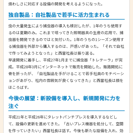
煩わしさに対応する設備の開発を考えるようになった。
独自製品：自社製品で若手に活力生まれる
虫の大量発生により捕虫器の導入も検討したが、1年のうち使用す
るのは夏期のみ。これまで培ってきた照明器具の生産の応用で、捕
虫器を開発できるのではと気付いた。1年のうちの1シーズン使用す
る捕虫器を外部から購入するのは、戸惑いがあった。「それで自社
で作ってみようとなった」と西當社長は振り返る。
早速開発に着手し、平成27年1月までに捕虫器「トレテーラ」が完
成。平成28年3月にインターネットで販売を開始した。販路開拓に
骨を折ったが、「自社製品を手がけることで若手社員のモチベーシ
ョンがあがり、社内の雰囲気が良くなってきた」と西當社長は顔を
ほころばす。
今後の展望：新設備を導入し、新規開発に力を
注ぐ
平成21年と平成26年にタレットパンチプレスを導入するなどし
て、設備の更新を進めてきた。「古いプレス機器を処分して、空間
を作っていきたい」西當社長は話す。今後も新たな設備を入れ、効