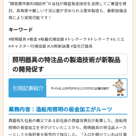
"開発案件無料相談所"の当社が精密板金技術を活用してご要望を検
討。直角度や厳しい寸法公差が求められる筐体製造も、最新設備活
用により実現可能です！
キーワード
#照明器具 #板金 #粘着式捕虫器 #トレテーラ #トレテーラ #ルミエ
#キャスター付捕虫器 #UV照射装置 #蛍光灯器具
照明器具の特注品の製造技術が新製品
の開発促す
業務内容：造船用照明の板金加工がルーツ
西當和久社長の義父である前社長の西當信男氏が創業した。造船用
照明の板金加工を手がけていたことから、照明器具の特注品メーカ
ーとして大阪府東大阪市内で独立した。「入口を開けていれば仕事