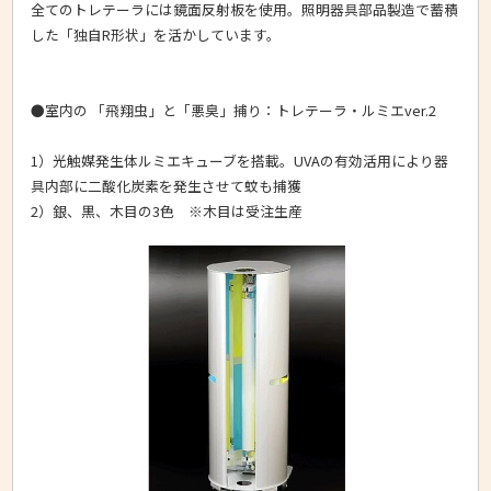
全てのトレテーラには鏡面反射板を使用。照明器具部品製造で蓄積
した「独自R形状」を活かしています。
●室内の 「飛翔虫」と「悪臭」捕り：トレテーラ・ルミエver.2
1）光触媒発生体ルミエキューブを搭載。UVAの有効活用により器
具内部に二酸化炭素を発生させて蚊も捕獲
2）銀、黒、木目の3色 ※木目は受注生産