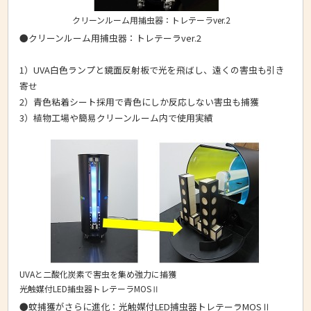
クリーンルーム用捕虫器：トレテーラver.2
●クリーンルーム用捕虫器：トレテーラver.2
1）UVA白色ランプと鏡面反射板で光を飛ばし、遠くの害虫も引き
寄せ
2）青色粘着シート採用で青色にしか反応しない害虫も捕獲
3）植物工場や簡易クリーンルーム内で使用実績
UVAと二酸化炭素で害虫を集め強力に捕獲
光触媒付LED捕虫器トレテーラMOSⅡ
●蚊捕獲がさらに進化：光触媒付LED捕虫器トレテーラMOSⅡ