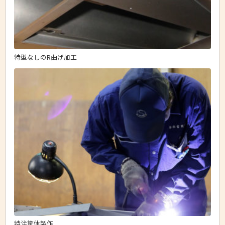
特型なしのR曲げ加工
特注筐体製作