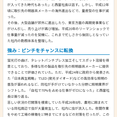
が入ってきた時代もあった」と西當社長は話す。しかし、平成12年
頃に取引先の明器具メーカーの海外進出などで、量産型の仕事が減
った。
その後、大型店舗が郊外に進出したり、東京方面の再開発事業など
がけん引し、売り上げが再び増加。平成20年のリーマンショックで
仕事量が減ったのを契機に、これまで忙しさから後回しとなってい
た社内の勤務体系を整理した。
強み：ピンチをチャンスに転換
蛍光灯の曲げ、タレットパンチプレス加工そしてスポット溶接を得
意としており、多様な形の製品を取引先の照明器具メーカーに提供
できることで評価されていた。ただ、平成24年に政府から発表され
た「日本再生戦略」でLED (発光ダイオード)などの高効率な照明の
普及が謳われるなど、同社が手がけていなかった分野に照明業界が
シフトした。「自社で70%を占める仕事がゼロになった」と西當社
長は振り返る。
苦しい状況の打開策を模索していた平成26年8月、農地に囲まれて
いる同社周辺で虫が大量発生して、社内に虫が流入した。夜間作業
をやめて工場の稼働を17時までにするなどの対策を打ったが、この