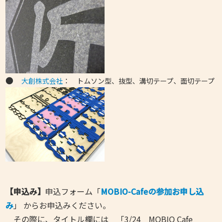
●
大創株式会社
： トムソン型、抜型、溝切テープ、面切テープ
【申込み】
申込フォーム「
MOBIO-Cafeの参加お申し込
み
」 からお申込みください。
その際に、タイトル欄には 「3/24 MOBIO Cafe