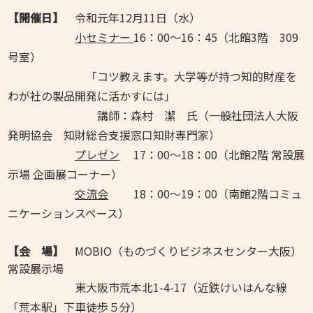
【開催日】
令和元年12月11日（水）
小セミナー
16：00～16：45（北館3階 309
号室）
「コツ教えます。大学等が持つ知的財産を
わが社の製品開発に活かすには」
講師：森村 潔 氏（一般社団法人大阪
発明協会 知財総合支援窓口知財専門家）
プレゼン
17：00～18：00（北館2階 常設展
示場 企画展コーナー）
交流会
18：00～19：00（南館2階コミュ
ニケーションスペース）
【会 場】
MOBIO（ものづくりビジネスセンター大阪）
常設展示場
東大阪市荒本北1-4-17（近鉄けいはんな線
「荒本駅」下車徒歩５分）