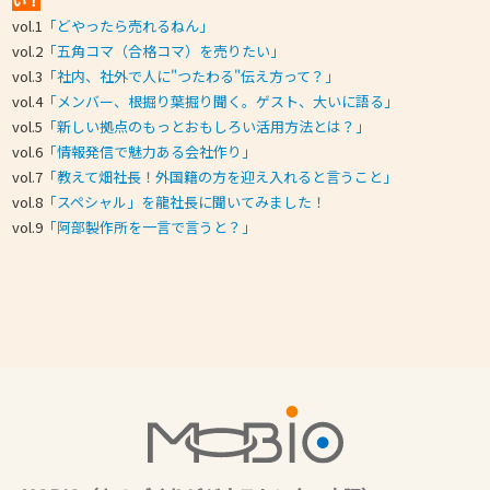
い！
vol.1
「どやったら売れるねん」
vol.2
「
五角コマ（合格コマ）を売りたい」
vol.3
「社内、社外で人に"つたわる"伝え方って？」
vol.4
「メンバー、根掘り葉掘り聞く。ゲスト、大いに語る」
vol.5
「新しい拠点のもっとおもしろい活用方法とは？」
vol.6
「情報発信で魅力ある会社作り」
vol.7
「教えて畑社長！外国籍の方を迎え入れると言うこと」
vol.8
「スペシャル」を龍社長に聞いてみました！
vol.9
「阿部製作所を一言で言うと？」