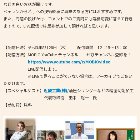
など面白いお話が聞けます。
ベテランから若手への技術継承に興味のある方にはおすすめです。
また、問題の投げかけ、コメントでのご質問にも臨機応変に答えて行き
ますので、LIVE配信では是非参加して頂ければと思います。
【配信日時】令和3年8月26日（木） 配信時間 12：15～13：00
【配信方法】
MOBIO YouTube チャンネ
ル ぜひチャンネル登録を！
https://www.youtube.com/c/MOBIOvideo
LIVE配信します。
※
LIVEで見ることができない場合は、アーカイブでご覧い
ただけます。
【スペシャルゲスト】
近畿工業(株)
/油圧シリンダーなどの精密切削加工
代表取締役
田中 聡一 氏
【参加費】無料