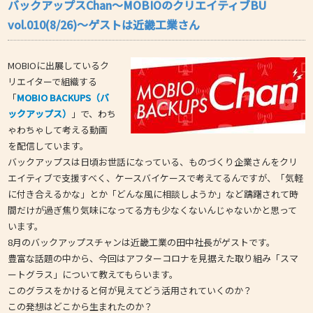
バックアップスChan〜MOBIOのクリエイティブBU
vol.010(8/26)～ゲストは近畿工業さん
MOBIOに出展しているク
リエイターで組織する
「
MOBIO BACKUPS（バ
ックアップス）
」で、わち
ゃわちゃして考える動画
を配信しています。
バックアップスは日頃お世話になっている、ものづくり企業さんをクリ
エイティブで支援すべく、ケースバイケースで考えてるんですが、「気軽
に付き合えるかな」とか「どんな風に相談しようか」など躊躇されて時
間だけが過ぎ焦り気味になってる方も少なくないんじゃないかと思って
います。
8月のバックアップスチャンは近畿工業の田中社長がゲストです。
豊富な話題の中から、今回はアフターコロナを見据えた取り組み「スマ
ートグラス」について教えてもらいます。
このグラスをかけると何が見えてどう活用されていくのか？
この発想はどこから生まれたのか？