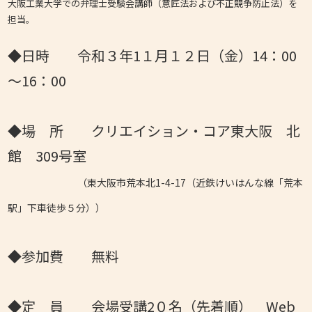
大阪工業大学での弁理士受験会講師（意匠法および不正競争防止法）を
担当。
◆日時 令和３年1１月１２日（金）14：00
～16：00
◆場 所 クリエイション・コア東大阪 北
館 309号室
（東大阪市荒本北1-4-17（近鉄けいはんな線「荒本
駅」下車徒歩５分））
◆参加費 無料
◆定 員 会場受講2０名（先着順） Web