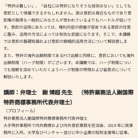
「特許は難しい」、「自社には特許になりそうな技術はない」としても
意匠として保護できるかもしれません。実は意匠は身近なものであり意
匠権の取得も一般的にみなさんが思われているよりもハードルが低いで
す。意匠の活用にあたっては、権利内容の把握が容易である意匠の性質
に鑑み、活用の方法によっては有効な武器になります。そこで、本講義
では意匠の基礎知識および意匠の戦略的活用方法について解説致しま
す。
また、特許の海外出願制度であるPCT出願と同様に、意匠においても海外
出願制度（ハーグ制度）がございます。本講義では、ハーグ制度につい
ても理解を深めていただくようハーグ制度の特徴および留意点について
解説いたします。
講師：弁理士 謝 博超 先生 （特許業務法人謝国際
特許商標事務所代表弁理士）
（プロフィール）
特許業務法人謝国際特許商標事務所代表弁理士
大手特許事務所で内外商標および内外意匠業務を担当後、2019 年に現事
務所に入所。大学及びベンチャー並びに中小企業の知財支援等に従事。