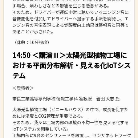
す場合、煩わしさなどの影響を生じる懸念がある。
そのため、ドライバーが運転中常に聴いているエンジン音に
音像変化を付加してドライバーへ提示する手法を開発し、エ
ンジン音の音像表現による覚醒度向上効果は警報音と同等で
あることが示された。
（休憩：10分程度）
14:50 ＜講演Ⅲ＞太陽光型植物工場に
おける平面分布解析・見える化IoTシス
テム
＜登壇者＞
奈良工業高等専門学校 情報工学科 准教授 岩田 大志 氏
太陽光型植物工場（ビニールハウス）の中で、成長を促すた
めには湿度とCO2管理が重要である。
そのため、我々は工場内部の環境の不均一性を見える化する
IoTシステムを開発している。
工場内部に9台のセンサノードを設置し、センサネットワーク