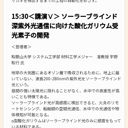
サガオを検出するまでの工程の自動化をめざす。
15:30＜講演Ⅴ＞ ソーラーブラインド
深紫外光通信に向けた酸化ガリウム受
光素子の開発
＜登壇者＞
和歌山大学 システム工学部 材料工学メジャー 准教授 宇野
和行 氏
地球の大気圏にあるオゾン層で吸収されるために、地上に届
いていない、波長200-280nmの紫外光をソーラーブラインド
光という。
昼間の強い太陽光に隠れることがなく、水中での直進性が高
いことも特徴である。
ソーラーブラインド光が高感度に検出できると、火炎のリモ
ートセンシング、船舶間の空間光通信、水中での光通信や物
体検知が可能となる。
α型酸化ガリウムはソーラーブラインド光のみに感度をもって
いる材料である。