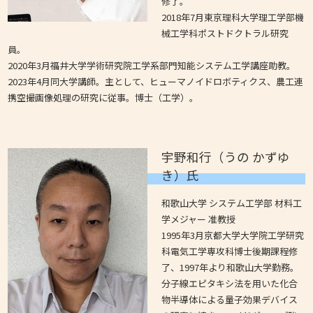
修了。
2018年7月東京理科大学理工学部機
械工学科ポストドクトラル研究
員。
2020年3月福井大学学術研究院工学系部門知能システム工学講座助教。
2023年4月同大学講師。主として、ヒューマノイドロボティクス、農工連
携空撮画像処理の研究に従事。博士（工学）。
宇野和行（うの かずゆ
き）氏
和歌山大学 システム工学部 材料工
学メジャー 准教授
1995年3月京都大学大学院工学研究
科電気工学専攻科博士後期課程修
了、1997年より和歌山大学勤務。
分子線エピタキシ法を用いた化合
物半導体による量子効果デバイス