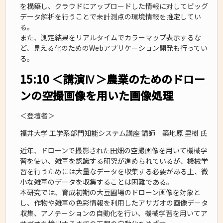
を構築し、クラウドにアップロードした情報に対してビッグ
データ解析を行うことで未計測点の環境情報を推定してい
る。
また、測定結果をリアルタイムでカラーマップ表示するな
ど、見える化のためのWebアプリケーション開発も行ってい
る。
15:10 ＜講演Ⅳ＞農業のためのドロー
ンの空撮画像を用いた画像処理
＜登壇者＞
福井大学 工学系部門知能システム講座 講師 築地原 里樹 氏
近年、ドローンで撮影された田畑の空撮画像を用いて機械学
習を使い、雑草を認識する研究が進められているが、機械学
習を行うためには大量なデータを収集する必要がある上、微
小な雑草のデータを収集することは困難である。
本研究では、育成初期の大豆圃場のドローン画像を対象と
し、作物や雑草の色彩情報を利用したアサガオの画像データ
収集、アノテーションの自動化を行い、機械学習を用いてア