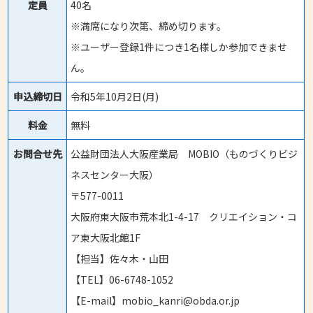
定員
40名
※満席になり次第、締め切ります。
※ユーザー登録1件につき1名様しか参加できませ
ん。
申込締切日
令和5年10月2日(月)
料金
無料
お問合せ先
公益財団法人大阪産業局 MOBIO（ものづくりビジ
ネスセンター大阪）
〒577-0011
大阪府東大阪市荒本北1-4-17 クリエイション・コ
ア東大阪北館1F
【担当】佐々木・山田
【TEL】06-6748-1052
【E-mail】mobio_kanri@obda.or.jp