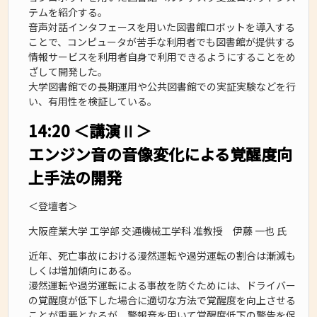
テムを紹介する。
音声対話インタフェースを用いた図書館ロボットを導入する
ことで、コンピュータが苦手な利用者でも図書館が提供する
情報サービスを利用者自身で利用できるようにすることをめ
ざして開発した。
大学図書館での長期運用や公共図書館での実証実験などを行
い、有用性を検証している。
14:20 ＜講演Ⅱ＞
エンジン音の音像変化による覚醒度向
上手法の開発
＜登壇者＞
大阪産業大学 工学部 交通機械工学科 准教授 伊藤 一也 氏
近年、死亡事故における漫然運転や過労運転の割合は漸減も
しくは増加傾向にある。
漫然運転や過労運転による事故を防ぐためには、ドライバー
の覚醒度が低下した場合に適切な方法で覚醒度を向上させる
ことが重要となるが、警報音を用いて覚醒度低下の警告を促