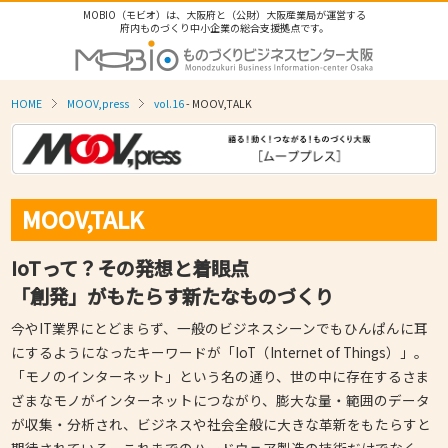
MOBIO（モビオ）は、大阪府と（公財）大阪産業局が運営する
府内ものづくり中小企業の総合支援拠点です。
HOME
MOOV,press
vol.16
- MOOV,TALK
MOOV,TALK
IoTって？その発想と着眼点
「創発」がもたらす新たなものづくり
今やIT業界にとどまらず、一般のビジネスシーンでもひんぱんに耳
にするようになったキーワードが「IoT（Internet of Things）」。
「モノのインターネット」という名の通り、世の中に存在するさま
ざまなモノがインターネットにつながり、膨大な量・範囲のデータ
が収集・分析され、ビジネスや社会全般に大きな革新をもたらすと