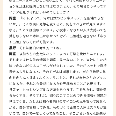
様なニーズを一つひとつ拾い上げて、それに対応するソリューシ
ョンを迅速に提供しなければなりません。その場合どうやってア
イデアを見つければいいのでしょうか？
岡室
「IoTによって、何か旧式のビジネスモデルを破壊できな
いか」。そんな風に発想を変えると、何をすべきかが見えやすく
なる。たとえば出版ビジネス。小説家になりたい人は大勢いても
賞を取らないと本は出せなかったけど、出版社を通さない「ネッ
ト出版」ならそれが可能です。
黒野
それは面白い考え方ですね。
岡室
以前うちの会社はネットによって打撃を受けたんですよ。
それまでは仕入先の情報を顧客に見せないことで、当社にしか相
談できないビジネスモデルが成立していた。それがネットで直接
探せるようになると、そのモデルは崩壊します。だから最新の動
向をきちんと捉えておくということと、それが自分たちのプラス
になるか、それとも脅威になるかを見極めることが必要です。
サファ
もっとシンプルな方法もあります。手を動かし、頭を柔
らかくする。そうすれば、掘り起こすことのできる情報や課題が
見えてくる。たとえば初心者向けのマイコンの本を買って読みな
がら、自分で実験してみる。ものづくり企業の人達はスキルが高
いので、自分で一度つくってみること。そこからいろんな課題が