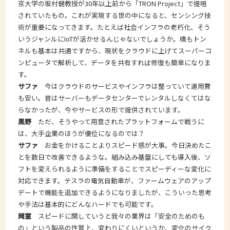
京大学の坂村健教授が30年以上前から「TRON Project」で提唱
されていたもの。これが実現する世の中になると、センシング技
術が重要になってきます。たとえば社会インフラの老朽化、そう
いうジャンルにIoTが活かせるんじゃないでしょうか。橋もトン
ネルも基本は共通ですから、現状をクラウドに上げてスーパーコ
ンピュータで解析して、データを共有すれば修復も簡単になりま
す。
サファ
今はクラウドのサービスやインフラは整っていて運用費
も安い。昔はサーバーもデータセンターでレンタルしなくてはな
らなかったが、今やサービスの形で提供されています。
黒野
ただ、そうやって用意されたプラットフォームで戦うに
は、大手企業のほうが優位になるのでは？
サファ
お金をかけることよりスピード感が大事。今日決めたこ
とを数日で改善できるような。組み込み基盤にしても導入後、ソ
フトを変えられるように準備をすることでスピーディーな変化に
対応できます。テスラの電気自動車が、ファームウェアのアップ
デートで機能を追加できるようになりましたが、こういった思考
や手法は基本的にどんなハードでも可能です。
岡室
スピードに関していうと我々の業界は「安全のためのも
の」という製品の性質上、変わりにくいというか、変化のサイク