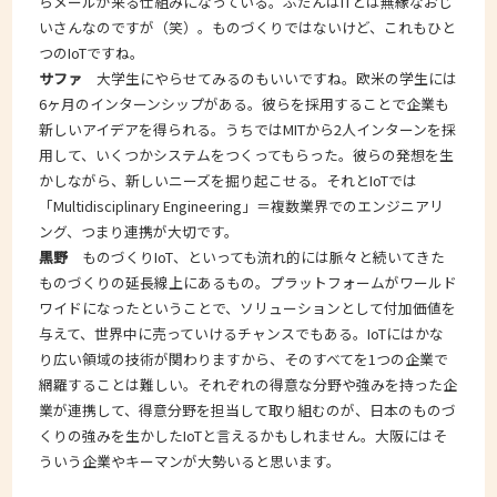
らメールが来る仕組みになっている。ふだんはITとは無縁なおじ
いさんなのですが（笑）。ものづくりではないけど、これもひと
つのIoTですね。
サファ
大学生にやらせてみるのもいいですね。欧米の学生には
6ヶ月のインターンシップがある。彼らを採用することで企業も
新しいアイデアを得られる。うちではMITから2人インターンを採
用して、いくつかシステムをつくってもらった。彼らの発想を生
かしながら、新しいニーズを掘り起こせる。それとIoTでは
「Multidisciplinary Engineering」＝複数業界でのエンジニアリ
ング、つまり連携が大切です。
黒野
ものづくりIoT、といっても流れ的には脈々と続いてきた
ものづくりの延長線上にあるもの。プラットフォームがワールド
ワイドになったということで、ソリューションとして付加価値を
与えて、世界中に売っていけるチャンスでもある。IoTにはかな
り広い領域の技術が関わりますから、そのすべてを1つの企業で
網羅することは難しい。それぞれの得意な分野や強みを持った企
業が連携して、得意分野を担当して取り組むのが、日本のものづ
くりの強みを生かしたIoTと言えるかもしれません。大阪にはそ
ういう企業やキーマンが大勢いると思います。