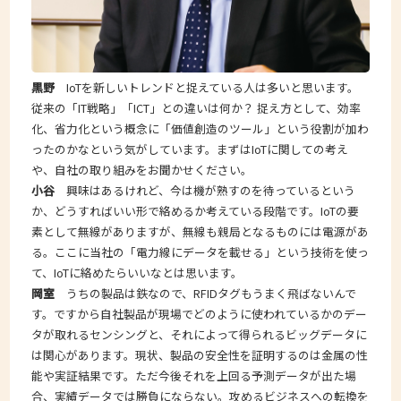
黒野
IoTを新しいトレンドと捉えている人は多いと思います。
従来の「IT戦略」「ICT」との違いは何か？ 捉え方として、効率
化、省力化という概念に「価値創造のツール」という役割が加わ
ったのかなという気がしています。まずはIoTに関しての考え
や、自社の取り組みをお聞かせください。
小谷
興味はあるけれど、今は機が熟すのを待っているという
か、どうすればいい形で絡めるか考えている段階です。IoTの要
素として無線がありますが、無線も親局となるものには電源があ
る。ここに当社の「電力線にデータを載せる」という技術を使っ
て、IoTに絡めたらいいなとは思います。
岡室
うちの製品は鉄なので、RFIDタグもうまく飛ばないんで
す。ですから自社製品が現場でどのように使われているかのデー
タが取れるセンシングと、それによって得られるビッグデータに
は関心があります。現状、製品の安全性を証明するのは金属の性
能や実証結果です。ただ今後それを上回る予測データが出た場
合、実績データでは勝負にならない。攻めるビジネスへの転換を