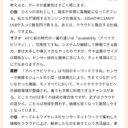
考えると、データの重要性はすごく感じます。
小谷
ひとつの流れとして、端末が非常に高機能になってきてい
る。私たちが使用するセンシングの端末も、32bitの中にLANや
USBが入って数百円で買える。あとは、クラウドと融合する仕組
み、ですよね。
サファ
IoTと前の時代の一番の違いは「availability（アベイラ
ビリティ）」、可用性ですね。システムが継続して稼働できる能
力。昔は大手しか導入できなかったのですが、今や企業のサイズ
は関係ない。センサー技術も簡単に手に入り、ネット環境はどこ
にでもありますから。
黒野
「アベイラビリティ」は今回のキーワードですね。センサ
ーや無線モジュールの小型・低価格化により、今までつながって
いなかった機器、モノすべてにおいて、ネットやクラウドなどへ
の接続環境が整備され、誰でも平等に利用できるチャンスがあ
る。ところでIoTは多くの技術の複合体ですが、まずはクラウド
の話から。こちらは地域を問わず、価格も安くなって運用しやす
くなっています。
小谷
ケーブル＆ワイヤレスのセンサーネットワークで集約した
情報をクラウドに上げ、解析したものを戻すという方法論は、東