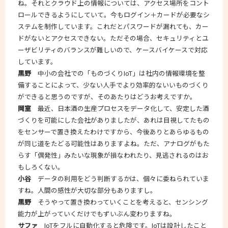
ね。それとクラウド上の情報については、アクセス場所をコント
ロールできるようにしていて。今もログイン＋カードが必要なシ
ステムを制作しています。これだとパスワードが漏れても、カー
ドがないとアクセスできない。ただその場合、セキュリティとユ
ーザビリティのバランスが難しいので、ケースバイケースで対応
しています。
黒野
中小の会社での「ものづくりIoT」は社内の情報環境を整
備することによって、少ない人手でより効率的ないいものづくり
ができると思うのですが、そのあたりはどうお考えですか。
岡室
最近、日本酒の生産プロセスをデータ化して、安定した酒
づくりを可能にした会社がありましたが、あれは目視してたもの
をセンサーで置き換えたわけですから、今後ありとあらゆるもの
が同じ道をたどる可能性はありますよね。ただ、アナログがもた
らす「偶発性」みたいな現象が損なわれたり、見逃されるのはお
もしろくない。
小谷
データの利用をどう判断するかは、個々に委ねられていま
すね。人間の感性が大切な部分もありますし。
黒野
そうやって置き換わっていくことを考えると、センシング
能力が上がっていくだけでもずいぶん変わりますね。
サファ
IoTをフルに自動化すると危険です。IoTは設計したこと