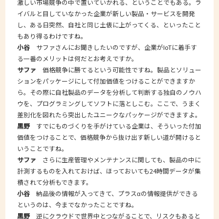
激しい市場競争の中で置いていかれる、ということでもある。ラ
イバルと目していなかった企業が新しい製品・サービスを開発
し、ある日突然、自社と同じ土俵に上がってくる、といったこと
もあり得るわけですね。
小谷
サファさんにお聞きしたいのですが、企業がIoTに着手す
る一番のメリットは何だとお考えですか。
サファ
価格競争に勝てるという可能性ですね。製品とソリュー
ションをパッケージにして付加価値をつけることができますか
ら。その際に自社製品のデータを分析して判断する独自のノウハ
ウを、プログラミングしてソフトに落としこむ。ここで、うまく
差別化を図れたら突出したユニークなパッケージができますよ。
黒野
すでにものづくりを手がけている企業は、そういった付加
価値をつけることで、価格競争から抜け出す新しい道が開けると
いうことですね。
サファ
さらに生産管理やメンテナンスに関しても、製品の中に
計測するものを入れておけば、ほっておいても24時間データが集
積されて分析もできます。
小谷
納品後の情報が入ってきて、プラスαの情報提供ができる
というのは、今までなかったことですね。
黒野
逆にクラウドで世界中とつながることで、リスクもあると