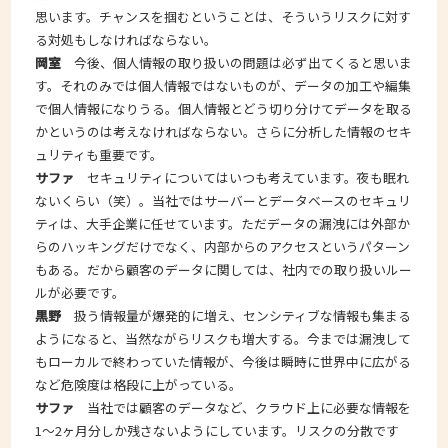
思います。チャンスを掴むということは、そういうリスクに対す
る対処もしなければならない。
岡室
今後、個人情報の取り扱いの問題は必ず出てくると思いま
す。それのみでは個人情報ではないものが、データの加工や編集
で個人情報になりうる。個人情報とどう切り分けてデータを取る
かというのは考えなければならない。さらに分析した情報のセキ
ュリティも重要です。
サファ
セキュリティについてはいつも考えています。夜も眠れ
ないくらい（笑）。当社ではサーバーとデータベースのセキュリ
ティは、大手企業に任せています。ただデータの漏洩には外部か
らのハッキングだけでなく、内部からのアクセスというパターン
もある。だから顧客のデータに関しては、社内での取り扱いルー
ルが必要です。
黒野
扱う情報量が爆発的に増え、センシティブな情報も集まる
ようになると、当然ながらリスクも増大する。今までは漏洩して
もローカルで終わっていた情報が、今後は瞬時に世界中に広がる
など危険度は格段に上がっている。
サファ
当社では顧客のデータなど、クラウド上に必要な情報を
1～2ヶ月分しか残さないようにしています。リスクの分散です