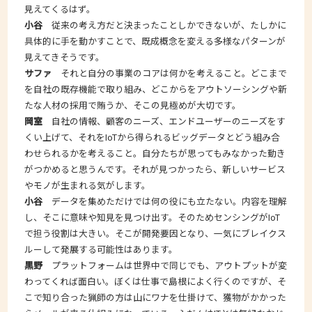
見えてくるはず。
小谷
従来の考え方だと決まったことしかできないが、たしかに
具体的に手を動かすことで、既成概念を変える多様なパターンが
見えてきそうです。
サファ
それと自分の事業のコアは何かを考えること。どこまで
を自社の既存機能で取り組み、どこからをアウトソーシングや新
たな人材の採用で賄うか、そこの見極めが大切です。
岡室
自社の情報、顧客のニーズ、エンドユーザーのニーズをす
くい上げて、それをIoTから得られるビッグデータとどう組み合
わせられるかを考えること。自分たちが思ってもみなかった動き
がつかめると思うんです。それが見つかったら、新しいサービス
やモノが生まれる気がします。
小谷
データを集めただけでは何の役にも立たない。内容を理解
し、そこに意味や知見を見つけ出す。そのためセンシングがIoT
で担う役割は大きい。そこが開発要因となり、一気にブレイクス
ルーして発展する可能性はあります。
黒野
プラットフォームは世界中で同じでも、アウトプットが変
わってくれば面白い。ぼくは仕事で島根によく行くのですが、そ
こで知り合った猟師の方は山にワナを仕掛けて、獲物がかかった