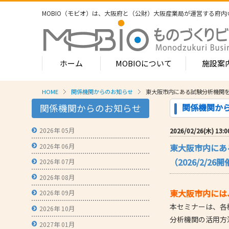
MOBIO（モビオ）は、大阪府と（公財）大阪産業局が運営する
府内
ホーム
MOBIOについて
施設案
HOME
関係機関からのお知らせ
東大阪市内にある試験分析機関を
MOBIOのサービス
関係機関か
関係機関からのお知らせ
- ワンストップサービス
- フロア案
1-2階
2026年 05月
2026/02/26(木) 13:0
- 常設展示場
常設展示
2026年 06月
東大阪市内にあ
3階
- MOBIOインキュベート支援
4階（イ
（2026/2/26
2026年 07月
- 取引適正化講習会
- フロア案
2026年 08月
1階
- 産学連携の支援
東大阪市内には
2026年 09月
2階
本セミナーは、各
- 産学連携の相談・対応事例
産学連携
2026年 10月
3階
分析機関の活用方
- 知的財産に関する支援
2027年 01月