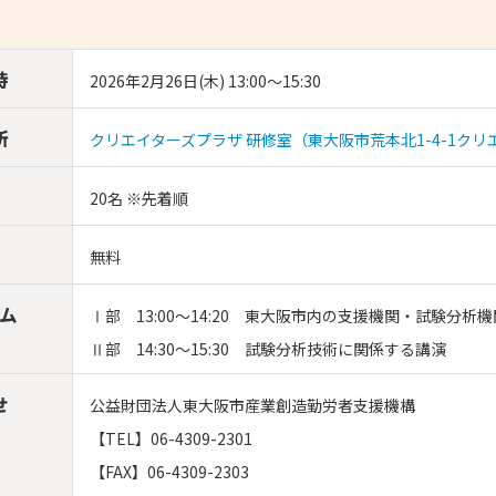
す
- 大阪製ブランド認定制度
- 大阪の伝統工芸品
時
2026年2月26日(木) 13:00～15:30
- 大阪ものづくり企業 海外拠点リスト
所
クリエイターズプラザ 研修室（東大阪市荒本北1-4-1ク
20名 ※先着順
無料
ム
Ⅰ部 13:00～14:20 東大阪市内の支援機関・試験分
Ⅱ部 14:30～15:30 試験分析技術に関係する講演
せ
公益財団法人東大阪市産業創造勤労者支援機構
【TEL】06-4309-2301
【FAX】06-4309-2303