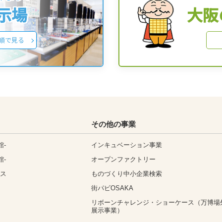
展示場
大阪
順で見る
その他の事業
館-
インキュベーション事業
館-
オープンファクトリー
ィス
ものづくり中小企業検索
街パビOSAKA
リボーンチャレンジ・ショーケース（万博場
展示事業）