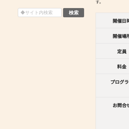
- 技術者育成の支援
- メールマガジン
開催日
- MOOV,press
開催場
- ものづくり取引あっせん
- ものづくりB2Bネットワーク
定員
- MOBIOイノベーションセンター
料金
プログラ
お問合