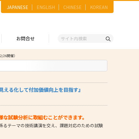
JAPANESE
ENGLISH
CHINESE
KOREAN
お問合せ
/26開催）
戦略
ゴリー一覧
ースNo.順）
トリー
五十音順）
見える化して付加価値向上を目指す』
企業検索
（出展企業）
ンジ・ショーケース
様な試験分析に取組むことができます。
事業）
係るテーマの技術講演を交え、課題対応のための試験
維