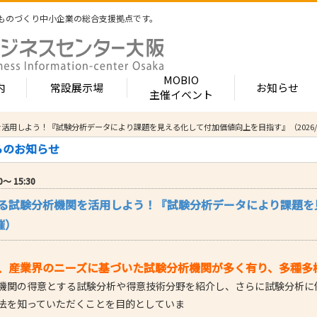
ものづくり中小企業の総合支援拠点です。
MOBIO
内
常設展示場
お知らせ
主催イベント
活用しよう！『試験分析データにより課題を見える化して付加価値向上を目指す』（2026/2
常設展示場
MOBIOとは
出展企業紹介
らのお知らせ
内 -北館-
- 展示・商談会
- MOBIO 常設展示場
- MOBIOの4つの
- 出展企業カテ
（常設展示企業五十音順一覧）
視察見学について
出展企業一覧（ブ
0〜 15:30
- 大阪ものづくり企業ナビ
- オープンファク
場のご案内
展示場出展について
出展企業一覧（
る試験分析機関を活用しよう！『試験分析データにより課題を
出展のメリット
- MOBIO主催イベント
- ものづくり中小
- 業種から探す
ンキュベートルーム）
出展するには？
開催）
部品・部材
出展までの流れ
- ものづくりイノベーション支援
- 街パビOSAKA
内 -南館-
加工・処理
よくある質問
機械・装置
- 大規模展示商談会活用事業（出展支援事業）
- リボーンチャレ
出展企業の声
、産業界のニーズに基づいた試験分析機関が多く有り、多種多
電子・光学
（万博場外展示
機関の得意とする試験分析や得意技術分野を紹介し、さらに試験分析に
- 大阪府中小企業等外国出願支援事業
オフィス
化学・樹脂
包装・印刷・繊
法を知っていただくことを目的としていま
- 大阪ものづくり優良企業賞
生活関連等